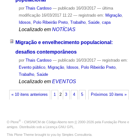
por
Thais Cardoso
—
publicado
16/03/2017
—
última
modificação
16/03/2017 11:22
— registrado em:
Migração
,
Idosos
,
Polo Ribeirão Preto
,
Trabalho
,
Saúde
,
capa
Localizado em
NOTÍCIAS
Migração e envelhecimento populacional:
desafios contemporâneos
por
Thais Cardoso
—
publicado
16/03/2017
— registrado em:
Evento público
,
Migração
,
Idosos
,
Polo Ribeirão Preto
,
Trabalho
,
Saúde
Localizado em
EVENTOS
« 10 itens anteriores
1
2
3
4
5
Próximos 10 itens »
®
O
Plone
- CMS/WCM de Código Aberto
tem
©
2000-2026 pela
Fundação Plone
e
amigos. Distribuído sob a
Licença GNU GPL
.
This Plone Theme brought to you by
Simples Consultoria
.