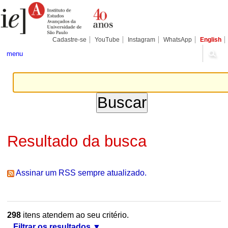
Ir
Ferramentas
Seções
para
Pessoais
o
conteúdo.
|
Cadastre-se
YouTube
Instagram
WhatsApp
English
Ir
para
menu
a
navegação
Resultado da busca
Assinar um RSS sempre atualizado.
298
itens atendem ao seu critério.
Filtrar os resultados