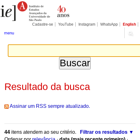
Ir
Ferramentas
Seções
para
Pessoais
o
conteúdo.
|
Cadastre-se
YouTube
Instagram
WhatsApp
English
Ir
para
menu
a
navegação
Resultado da busca
Assinar um RSS sempre atualizado.
44
itens atendem ao seu critério.
Filtrar os resultados
Ordenar por
relevância
·
data (mais recente primeiro)
·