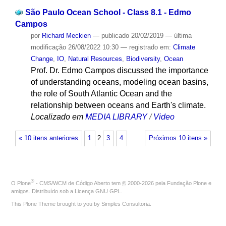
São Paulo Ocean School - Class 8.1 - Edmo
Campos
por
Richard Meckien
—
publicado
20/02/2019
—
última
modificação
26/08/2022 10:30
— registrado em:
Climate
Change
,
IO
,
Natural Resources
,
Biodiversity
,
Ocean
Prof. Dr. Edmo Campos discussed the importance
of understanding oceans, modeling ocean basins,
the role of South Atlantic Ocean and the
relationship between oceans and Earth's climate.
Localizado em
MEDIA LIBRARY
/
Video
« 10 itens anteriores
1
2
3
4
Próximos 10 itens »
®
O
Plone
- CMS/WCM de Código Aberto
tem
©
2000-2026 pela
Fundação Plone
e
amigos. Distribuído sob a
Licença GNU GPL
.
This Plone Theme brought to you by
Simples Consultoria
.