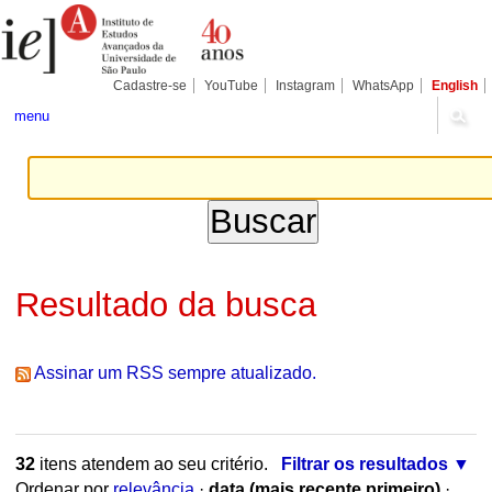
Ir
Ferramentas
Seções
para
Pessoais
o
conteúdo.
|
Cadastre-se
YouTube
Instagram
WhatsApp
English
Ir
para
menu
a
navegação
Resultado da busca
Assinar um RSS sempre atualizado.
32
itens atendem ao seu critério.
Filtrar os resultados
Ordenar por
relevância
·
data (mais recente primeiro)
·