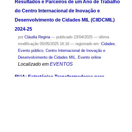
Resultados e Parceiros de um Ano de Trabalho
do Centro Internacional de Inovação e
Desenvolvimento de Cidades MIL (CIIDCMIL)
2024-25
por
Cláudia Regina
—
publicado
23/04/2025
—
última
modificação
05/05/2025 16:16
— registrado em:
Cidades
,
Evento público
,
Centro Internacional de Inovação e
Desenvolvimento de Cidades MIL
,
Evento online
Localizado em
EVENTOS
RUA: Estratégias Transformadoras para
Resiliência Urbana em Tempos de Emergência
Climática
por
Sandra Sedini
—
publicado
18/03/2025
—
última
modificação
22/04/2025 13:49
— registrado em:
Ciências
Ambientais
,
Gestão pública
,
Evento público
,
Sustentabilidade
,
Meio Ambiente
,
ODS
,
Cidades
,
Divulgação
científica
,
Política Ambiental
,
Mudanças Climáticas
,
Crise