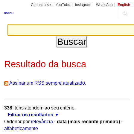
Ir
Ferramentas
Seções
Cadastre-se
YouTube
Instagram
WhatsApp
English
para
Pessoais
o
menu
conteúdo.
|
Ir
para
a
navegação
Resultado da busca
Assinar um RSS sempre atualizado.
338
itens atendem ao seu critério.
Filtrar os resultados
Ordenar por
relevância
·
data (mais recente primeiro)
·
alfabeticamente