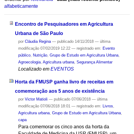
alfabeticamente
Encontro de Pesquisadores em Agricultura
Urbana de São Paulo
por
Cláudia Regina
—
publicado
14/11/2018
—
última
modificação
07/02/2019 12:22
— registrado em:
Evento
público
,
Nutrição
,
Grupo de Estudo em Agricultura Urbana
,
Agroecologia
,
Agricultura urbana
,
Segurança Alimentar
Localizado em
EVENTOS
Horta da FMUSP ganha livro de receitas em
comemoração aos 5 anos de existência
por
Victor Matioli
—
publicado
07/06/2018
—
última
modificação
07/06/2018 18:01
— registrado em:
Livros
,
Agricultura urbana
,
Grupo de Estudo em Agricultura Urbana
,
capa
Para comemorar os cinco anos da horta da
Faculdade de Medicina da USP (FMUSP), um