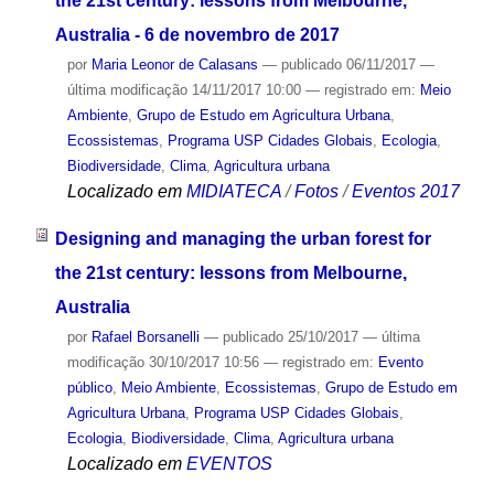
the 21st century: lessons from Melbourne,
Australia - 6 de novembro de 2017
por
Maria Leonor de Calasans
—
publicado
06/11/2017
—
última modificação
14/11/2017 10:00
— registrado em:
Meio
Ambiente
,
Grupo de Estudo em Agricultura Urbana
,
Ecossistemas
,
Programa USP Cidades Globais
,
Ecologia
,
Biodiversidade
,
Clima
,
Agricultura urbana
Localizado em
MIDIATECA
/
Fotos
/
Eventos 2017
Designing and managing the urban forest for
the 21st century: lessons from Melbourne,
Australia
por
Rafael Borsanelli
—
publicado
25/10/2017
—
última
modificação
30/10/2017 10:56
— registrado em:
Evento
público
,
Meio Ambiente
,
Ecossistemas
,
Grupo de Estudo em
Agricultura Urbana
,
Programa USP Cidades Globais
,
Ecologia
,
Biodiversidade
,
Clima
,
Agricultura urbana
Localizado em
EVENTOS