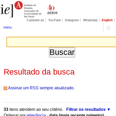
Ir
Ferramentas
Seções
para
Pessoais
o
conteúdo.
|
Cadastre-se
YouTube
Instagram
WhatsApp
English
Ir
para
menu
a
navegação
Resultado da busca
Assinar um RSS sempre atualizado.
33
itens atendem ao seu critério.
Filtrar os resultados
Ordenar por
relevância
·
data (mais recente primeiro)
·