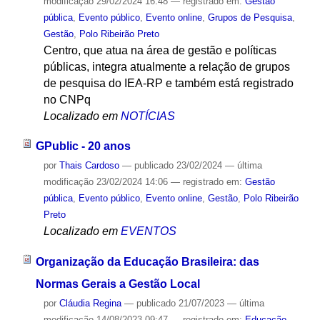
modificação
29/02/2024 16:48
— registrado em:
Gestão
pública
,
Evento público
,
Evento online
,
Grupos de Pesquisa
,
Gestão
,
Polo Ribeirão Preto
Centro, que atua na área de gestão e políticas
públicas, integra atualmente a relação de grupos
de pesquisa do IEA-RP e também está registrado
no CNPq
Localizado em
NOTÍCIAS
GPublic - 20 anos
por
Thais Cardoso
—
publicado
23/02/2024
—
última
modificação
23/02/2024 14:06
— registrado em:
Gestão
pública
,
Evento público
,
Evento online
,
Gestão
,
Polo Ribeirão
Preto
Localizado em
EVENTOS
Organização da Educação Brasileira: das
Normas Gerais a Gestão Local
por
Cláudia Regina
—
publicado
21/07/2023
—
última
modificação
14/08/2023 09:47
— registrado em:
Educação
,