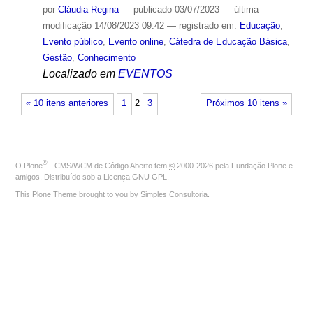
por
Cláudia Regina
—
publicado
03/07/2023
—
última
modificação
14/08/2023 09:42
— registrado em:
Educação
,
Evento público
,
Evento online
,
Cátedra de Educação Básica
,
Gestão
,
Conhecimento
Localizado em
EVENTOS
« 10 itens anteriores
1
2
3
Próximos 10 itens »
®
O
Plone
- CMS/WCM de Código Aberto
tem
©
2000-2026 pela
Fundação Plone
e
amigos. Distribuído sob a
Licença GNU GPL
.
This Plone Theme brought to you by
Simples Consultoria
.