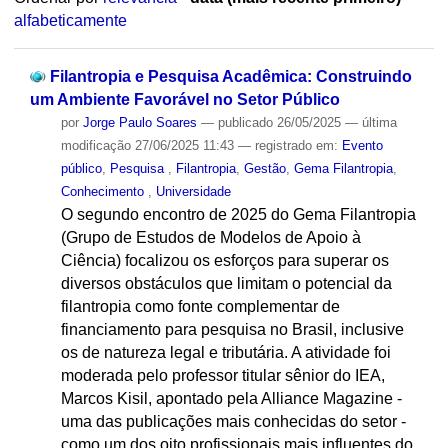
alfabeticamente
Filantropia e Pesquisa Acadêmica: Construindo
um Ambiente Favorável no Setor Público
por
Jorge Paulo Soares
—
publicado
26/05/2025
—
última
modificação
27/06/2025 11:43
— registrado em:
Evento
público
,
Pesquisa
,
Filantropia
,
Gestão
,
Gema Filantropia
,
Conhecimento
,
Universidade
O segundo encontro de 2025 do Gema Filantropia
(Grupo de Estudos de Modelos de Apoio à
Ciência) focalizou os esforços para superar os
diversos obstáculos que limitam o potencial da
filantropia como fonte complementar de
financiamento para pesquisa no Brasil, inclusive
os de natureza legal e tributária. A atividade foi
moderada pelo professor titular sênior do IEA,
Marcos Kisil, apontado pela Alliance Magazine -
uma das publicações mais conhecidas do setor -
como um dos oito profissionais mais influentes do