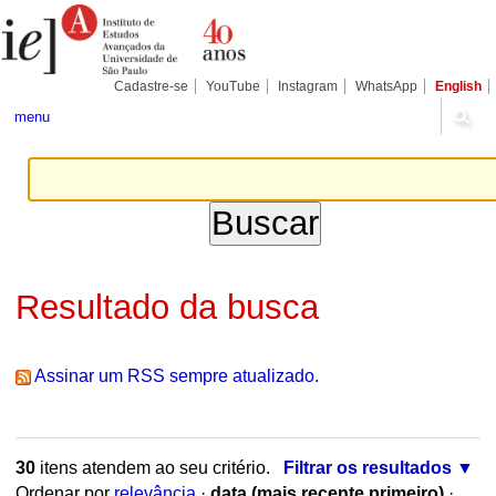
Ir
Ferramentas
Seções
para
Pessoais
o
conteúdo.
|
Cadastre-se
YouTube
Instagram
WhatsApp
English
Ir
para
menu
a
navegação
Resultado da busca
Assinar um RSS sempre atualizado.
30
itens atendem ao seu critério.
Filtrar os resultados
Ordenar por
relevância
·
data (mais recente primeiro)
·