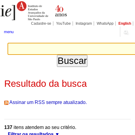
Ir
Ferramentas
Seções
para
Pessoais
o
conteúdo.
|
Cadastre-se
YouTube
Instagram
WhatsApp
English
Ir
para
menu
a
navegação
Resultado da busca
Assinar um RSS sempre atualizado.
137
itens atendem ao seu critério.
Filtrar os resultados