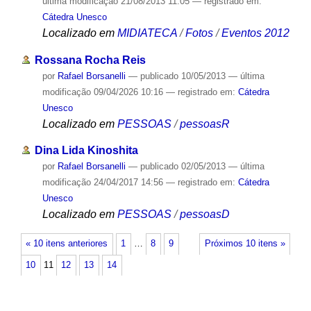
última modificação
21/08/2013 11:05
— registrado em:
Cátedra Unesco
Localizado em
MIDIATECA
/
Fotos
/
Eventos 2012
Rossana Rocha Reis
por
Rafael Borsanelli
—
publicado
10/05/2013
—
última
modificação
09/04/2026 10:16
— registrado em:
Cátedra
Unesco
Localizado em
PESSOAS
/
pessoasR
Dina Lida Kinoshita
por
Rafael Borsanelli
—
publicado
02/05/2013
—
última
modificação
24/04/2017 14:56
— registrado em:
Cátedra
Unesco
Localizado em
PESSOAS
/
pessoasD
« 10 itens anteriores
1
…
8
9
Próximos 10 itens »
10
11
12
13
14