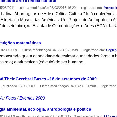
iscute arte e crítica cultural
5/08/2011
—
última modificação
28/03/2013 16:29
— registrado em:
Antropol
atina: Abordagens de Arte e Crítica Cultural" terá conferência 
A Ideia do Museu das Américas: Um Projeto de Antropologia At
7 de setembro, na Escola de Comunicações e Artes (ECA) da U
S
ntuições matemáticas
16/09/2009
—
última modificação
04/08/2015 11:39
— registrado em:
Cogniç
monstrado que a capacidade de estimar quantidades forma a 
strato) e aritméticas (cálculo) do ser humano.
S
nd Their Cerebral Bases - 16 de setembro de 2009
—
publicado
16/09/2009
—
última modificação
04/12/2013 17:08
— registrad
CA
/
Fotos
/
Eventos 2009
ia ambiental, ecologia, antropologia e política
0/03/2009
—
última modificação
28/03/2013 17:53
— registrado em:
O Com