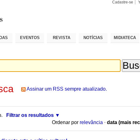
Cadastre-se
Busca
Busca
Avançad
OAS
EVENTOS
REVISTA
NOTÍCIAS
MIDIATECA
sca
Assinar um RSS sempre atualizado.
o.
Filtrar os resultados
Ordenar por
relevância
·
data (mais rec