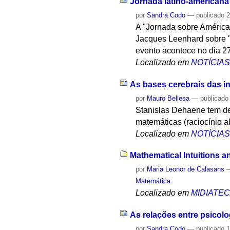
Jornada latino-americana d
por
Sandra Codo
—
publicado
2
A "Jornada sobre América L
Jacques Leenhard sobre "
evento acontece no dia 2
Localizado em
NOTÍCIA
As bases cerebrais das i
por
Mauro Bellesa
—
publicado
Stanislas Dehaene tem de
matemáticas (raciocínio ab
Localizado em
NOTÍCIA
Mathematical Intuitions a
por
Maria Leonor de Calasans
Matemática
Localizado em
MIDIATE
As relações entre psicolog
por
Sandra Codo
—
publicado
1