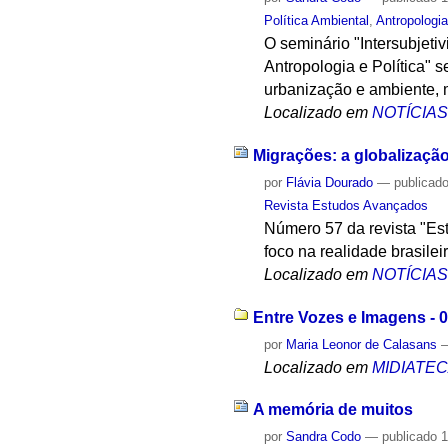
Política Ambiental
,
Antropologi
O seminário "Intersubjeti
Antropologia e Política" 
urbanização e ambiente, 
Localizado em
NOTÍCIA
Migrações: a globalizaçã
por
Flávia Dourado
—
publicad
Revista Estudos Avançados
Número 57 da revista "Es
foco na realidade brasileir
Localizado em
NOTÍCIA
Entre Vozes e Imagens - 
por
Maria Leonor de Calasans
Localizado em
MIDIATE
A memória de muitos
por
Sandra Codo
—
publicado
1