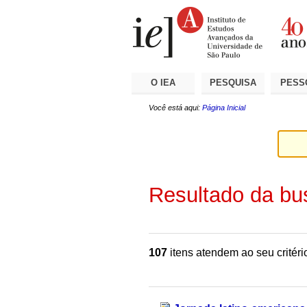
Ir
Ferramentas
Seções
para
Pessoais
o
conteúdo.
|
Ir
para
a
O IEA
PESQUISA
PESS
navegação
Você está aqui:
Página Inicial
Resultado da bu
107
itens atendem ao seu critéri