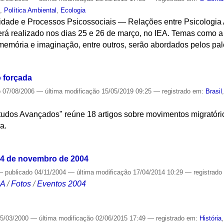
a
,
Política Ambiental
,
Ecologia
vidade e Processos Psicossociais — Relações entre Psicologia 
será realizado nos dias 25 e 26 de março, no IEA. Temas como a
memória e imaginação, entre outros, serão abordados pelos pal
S
o forçada
o
07/08/2006
—
última modificação
15/05/2019 09:25
— registrado em:
Brasil
tudos Avançados" reúne 18 artigos sobre movimentos migratório
a.
S
04 de novembro de 2004
—
publicado
04/11/2004
—
última modificação
17/04/2014 10:29
— registrado
CA
/
Fotos
/
Eventos 2004
5/03/2000
—
última modificação
02/06/2015 17:49
— registrado em:
História