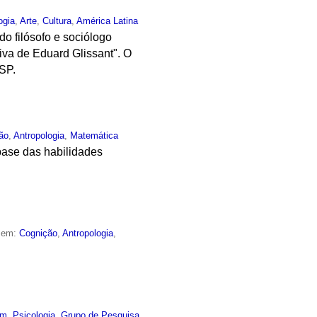
ogia
,
Arte
,
Cultura
,
América Latina
do filósofo e sociólogo
iva de Eduard Glissant". O
SP.
ão
,
Antropologia
,
Matemática
base das habilidades
o em:
Cognição
,
Antropologia
,
um
,
Psicologia
,
Grupo de Pesquisa