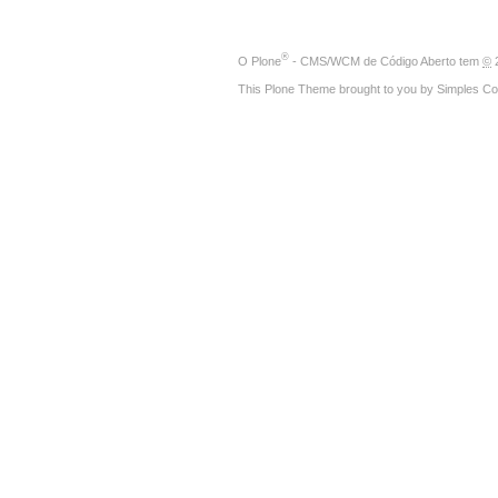
®
O
Plone
- CMS/WCM de Código Aberto
tem
©
2
This Plone Theme brought to you by
Simples Co