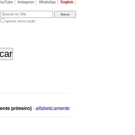
YouTube
Instagram
WhatsApp
English
apenas nesta seção
a…
ente primeiro)
·
alfabeticamente