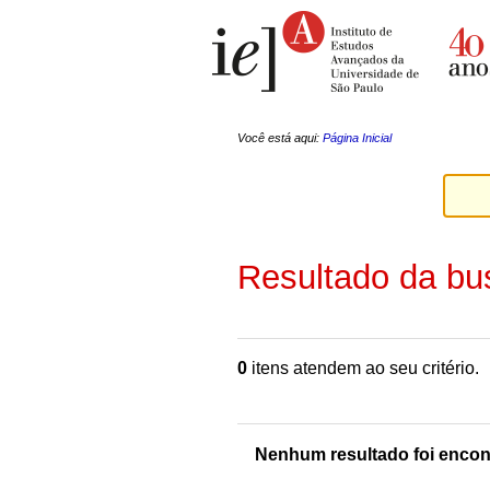
Ir
Ferramentas
para
Pessoais
o
conteúdo.
|
Ir
para
a
Você está aqui:
Página Inicial
navegação
Resultado da bu
0
itens atendem ao seu critério.
Nenhum resultado foi encon