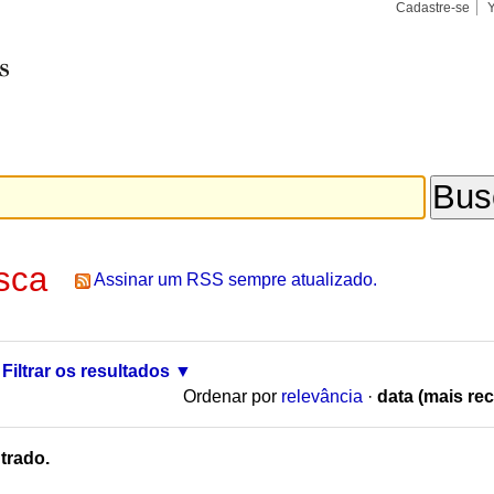
Cadastre-se
Busca
Busca
Avançad
sca
Assinar um RSS sempre atualizado.
Filtrar os resultados
Ordenar por
relevância
·
data (mais rec
trado.