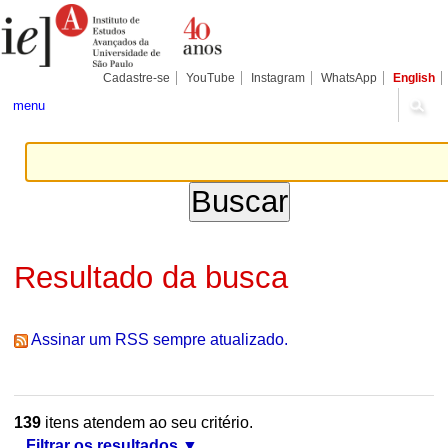
Ir
Ferramentas
Seções
para
Pessoais
o
conteúdo.
|
Cadastre-se
YouTube
Instagram
WhatsApp
English
Ir
para
menu
a
navegação
Resultado da busca
Assinar um RSS sempre atualizado.
139
itens atendem ao seu critério.
Filtrar os resultados