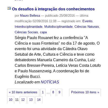
Os desafios à integração dos conhecimentos
por
Mauro Bellesa
—
publicado
25/08/2016
—
última
modificação
02/09/2016 11:08
— registrado em:
Evento
,
Interdisciplinaridade
,
Multidisciplinaridade
,
Ciências Naturais
,
Ciências Sociais
,
capa
Sérgio Paulo Rouanet fez a conferência "A
Ciência e suas Fronteiras" no dia 17 de agosto. O
evento foi uma atividade da Cátedra Olavo
Setubal de Arte, Cultura e Ciência e teve como
debatedores Manuela Carneiro da Cunha, Luiz
Carlos Bresser-Pereira, Letícia Veras Costa Lotufo
e Paulo Nussenzveig. A coordenação foi de
Eugênio Bucci.
Localizado em
NOTÍCIAS
« 10 itens anteriores
1
…
8
9
Próximos 10 itens »
10
11
12
13
14