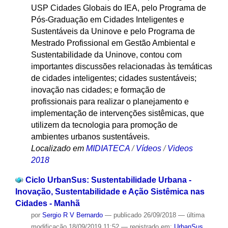
USP Cidades Globais do IEA, pelo Programa de
Pós-Graduação em Cidades Inteligentes e
Sustentáveis da Uninove e pelo Programa de
Mestrado Profissional em Gestão Ambiental e
Sustentabilidade da Uninove, contou com
importantes discussões relacionadas às temáticas
de cidades inteligentes; cidades sustentáveis;
inovação nas cidades; e formação de
profissionais para realizar o planejamento e
implementação de intervenções sistêmicas, que
utilizem da tecnologia para promoção de
ambientes urbanos sustentáveis.
Localizado em
MIDIATECA
/
Vídeos
/
Videos
2018
Ciclo UrbanSus: Sustentabilidade Urbana -
Inovação, Sustentabilidade e Ação Sistêmica nas
Cidades - Manhã
por
Sergio R V Bernardo
—
publicado
26/09/2018
—
última
modificação
18/09/2019 11:52
— registrado em:
UrbanSus
,