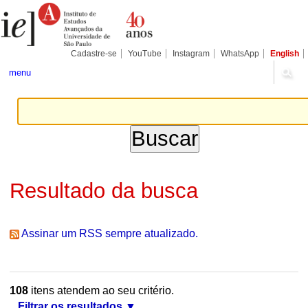
Ir
Ferramentas
Seções
para
Pessoais
o
conteúdo.
|
Cadastre-se
YouTube
Instagram
WhatsApp
English
Ir
para
menu
a
navegação
Resultado da busca
Assinar um RSS sempre atualizado.
108
itens atendem ao seu critério.
Filtrar os resultados