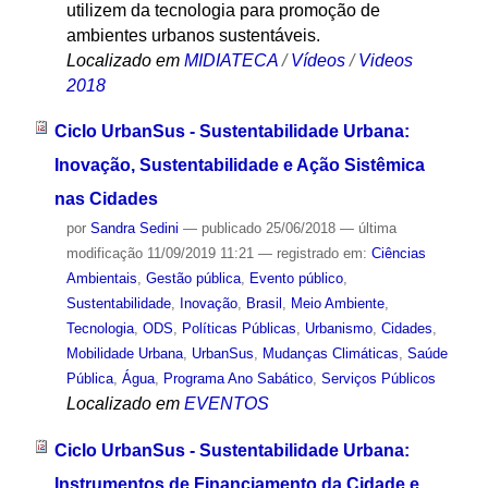
utilizem da tecnologia para promoção de
ambientes urbanos sustentáveis.
Localizado em
MIDIATECA
/
Vídeos
/
Videos
2018
Ciclo UrbanSus - Sustentabilidade Urbana:
Inovação, Sustentabilidade e Ação Sistêmica
nas Cidades
por
Sandra Sedini
—
publicado
25/06/2018
—
última
modificação
11/09/2019 11:21
— registrado em:
Ciências
Ambientais
,
Gestão pública
,
Evento público
,
Sustentabilidade
,
Inovação
,
Brasil
,
Meio Ambiente
,
Tecnologia
,
ODS
,
Políticas Públicas
,
Urbanismo
,
Cidades
,
Mobilidade Urbana
,
UrbanSus
,
Mudanças Climáticas
,
Saúde
Pública
,
Água
,
Programa Ano Sabático
,
Serviços Públicos
Localizado em
EVENTOS
Ciclo UrbanSus - Sustentabilidade Urbana:
Instrumentos de Financiamento da Cidade e