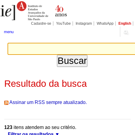
Ir
Ferramentas
Seções
para
Pessoais
o
conteúdo.
|
Cadastre-se
YouTube
Instagram
WhatsApp
English
Ir
para
menu
a
navegação
Resultado da busca
Assinar um RSS sempre atualizado.
123
itens atendem ao seu critério.
Filtrar os resultados