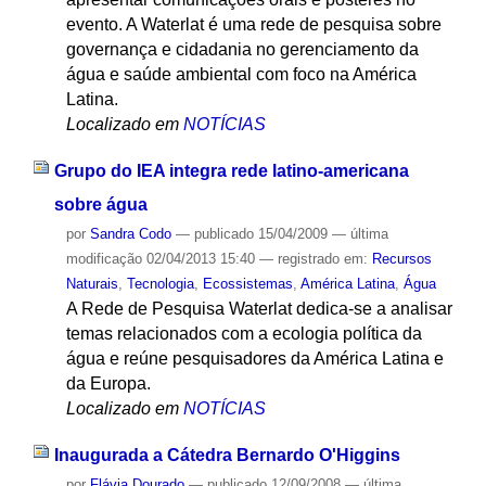
evento. A Waterlat é uma rede de pesquisa sobre
governança e cidadania no gerenciamento da
água e saúde ambiental com foco na América
Latina.
Localizado em
NOTÍCIAS
Grupo do IEA integra rede latino-americana
sobre água
por
Sandra Codo
—
publicado
15/04/2009
—
última
modificação
02/04/2013 15:40
— registrado em:
Recursos
Naturais
,
Tecnologia
,
Ecossistemas
,
América Latina
,
Água
A Rede de Pesquisa Waterlat dedica-se a analisar
temas relacionados com a ecologia política da
água e reúne pesquisadores da América Latina e
da Europa.
Localizado em
NOTÍCIAS
Inaugurada a Cátedra Bernardo O'Higgins
por
Flávia Dourado
—
publicado
12/09/2008
—
última