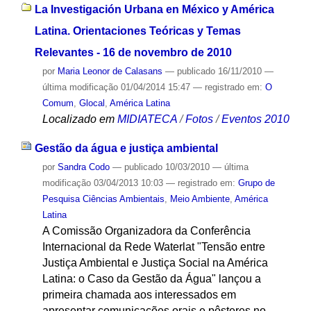
La Investigación Urbana en México y América
Latina. Orientaciones Teóricas y Temas
Relevantes - 16 de novembro de 2010
por
Maria Leonor de Calasans
—
publicado
16/11/2010
—
última modificação
01/04/2014 15:47
— registrado em:
O
Comum
,
Glocal
,
América Latina
Localizado em
MIDIATECA
/
Fotos
/
Eventos 2010
Gestão da água e justiça ambiental
por
Sandra Codo
—
publicado
10/03/2010
—
última
modificação
03/04/2013 10:03
— registrado em:
Grupo de
Pesquisa Ciências Ambientais
,
Meio Ambiente
,
América
Latina
A Comissão Organizadora da Conferência
Internacional da Rede Waterlat "Tensão entre
Justiça Ambiental e Justiça Social na América
Latina: o Caso da Gestão da Água" lançou a
primeira chamada aos interessados em
apresentar comunicações orais e pôsteres no