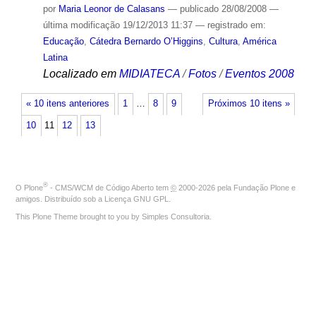
por
Maria Leonor de Calasans
—
publicado
28/08/2008
—
última modificação
19/12/2013 11:37
— registrado em:
Educação
,
Cátedra Bernardo O’Higgins
,
Cultura
,
América
Latina
Localizado em
MIDIATECA
/
Fotos
/
Eventos 2008
« 10 itens anteriores
1
…
8
9
Próximos 10 itens »
10
11
12
13
®
O
Plone
- CMS/WCM de Código Aberto
tem
©
2000-2026 pela
Fundação Plone
e
amigos. Distribuído sob a
Licença GNU GPL
.
This Plone Theme brought to you by
Simples Consultoria
.