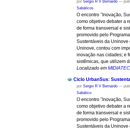
por
Sergio R V Bernardo
—
pub
Sabáticos
O encontro "Inovação, Su
como objetivo debater a r
de forma transversal e si
promovido pelo Programa
Sustentáveis da Uninove 
Uninove, contou com impor
inovação nas cidades; e 
sistêmicas, que utilizem 
Localizado em
MIDIATE
Ciclo UrbanSus: Sustenta
por
Sergio R V Bernardo
—
pub
Sabático
O encontro "Inovação, Su
como objetivo debater a r
de forma transversal e si
promovido pelo Programa
Sustentáveis da Uninove 