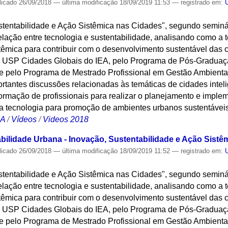
licado
26/09/2018
—
última modificação
18/09/2019 11:53
— registrado em:
stentabilidade e Ação Sistêmica nas Cidades", segundo seminá
elação entre tecnologia e sustentabilidade, analisando como a t
stêmica para contribuir com o desenvolvimento sustentável das c
 USP Cidades Globais do IEA, pelo Programa de Pós-Graduaçã
e pelo Programa de Mestrado Profissional em Gestão Ambiental
tantes discussões relacionadas às temáticas de cidades inteli
formação de profissionais para realizar o planejamento e impl
da tecnologia para promoção de ambientes urbanos sustentávei
CA
/
Vídeos
/
Videos 2018
bilidade Urbana - Inovação, Sustentabilidade e Ação Sistê
licado
26/09/2018
—
última modificação
18/09/2019 11:52
— registrado em:
stentabilidade e Ação Sistêmica nas Cidades", segundo seminá
elação entre tecnologia e sustentabilidade, analisando como a t
stêmica para contribuir com o desenvolvimento sustentável das c
 USP Cidades Globais do IEA, pelo Programa de Pós-Graduaçã
e pelo Programa de Mestrado Profissional em Gestão Ambiental