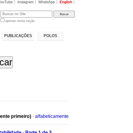
YouTube
Instagram
WhatsApp
English
apenas nesta seção
a…
PUBLICAÇÕES
POLOS
ente primeiro)
·
alfabeticamente
bilidade - Parte 1 de 3