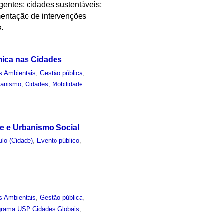
gentes; cidades sustentáveis;
ementação de intervenções
s.
mica nas Cidades
s Ambientais
,
Gestão pública
,
banismo
,
Cidades
,
Mobilidade
de e Urbanismo Social
lo (Cidade)
,
Evento público
,
s Ambientais
,
Gestão pública
,
grama USP Cidades Globais
,