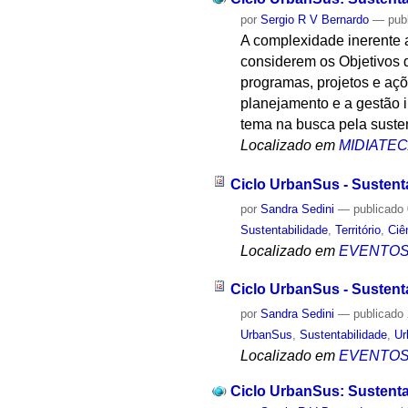
por
Sergio R V Bernardo
—
pub
A complexidade inerente 
considerem os Objetivos 
programas, projetos e açõ
planejamento e a gestão i
tema na busca pela susten
Localizado em
MIDIATE
Ciclo UrbanSus - Sustent
por
Sandra Sedini
—
publicado
Sustentabilidade
,
Território
,
Ciê
Localizado em
EVENTO
Ciclo UrbanSus - Sustent
por
Sandra Sedini
—
publicado
UrbanSus
,
Sustentabilidade
,
Ur
Localizado em
EVENTO
Ciclo UrbanSus: Sustenta