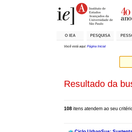
Ir
Ferramentas
Seções
para
Pessoais
o
conteúdo.
|
Ir
para
a
O IEA
PESQUISA
PESS
navegação
Você está aqui:
Página Inicial
Resultado da bu
108
itens atendem ao seu critéri
Ciclo UrbanSus: Sustentab