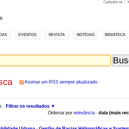
Cadastre-se
Busca
Busca
Avançad
OAS
EVENTOS
REVISTA
NOTÍCIAS
MIDIATECA
sca
Assinar um RSS sempre atualizado.
o.
Filtrar os resultados
Ordenar por
relevância
·
data (mais rec
ilidade Urbana - Gestão de Bacias Hidrográficas e Sustenta