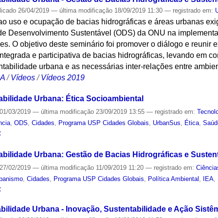
licado
26/04/2019
—
última modificação
18/09/2019 11:30
— registrado em:
ao uso e ocupação de bacias hidrográficas e áreas urbanas ex
de Desenvolvimento Sustentável (ODS) da ONU na implementaçã
es. O objetivo deste seminário foi promover o diálogo e reunir 
ntegrada e participativa de bacias hidrográficas, levando em c
tabilidade urbana e as necessárias inter-relações entre ambie
CA
/
Vídeos
/
Vídeos 2019
abilidade Urbana: Ética Socioambiental
01/03/2019
—
última modificação
23/09/2019 13:55
— registrado em:
Tecnol
ncia
,
ODS
,
Cidades
,
Programa USP Cidades Globais
,
UrbanSus
,
Ética
,
Saúd
S
abilidade Urbana: Gestão de Bacias Hidrográficas e Susten
27/02/2019
—
última modificação
11/09/2019 11:20
— registrado em:
Ciência
banismo
,
Cidades
,
Programa USP Cidades Globais
,
Política Ambiental
,
IEA
,
S
bilidade Urbana - Inovação, Sustentabilidade e Ação Sistê