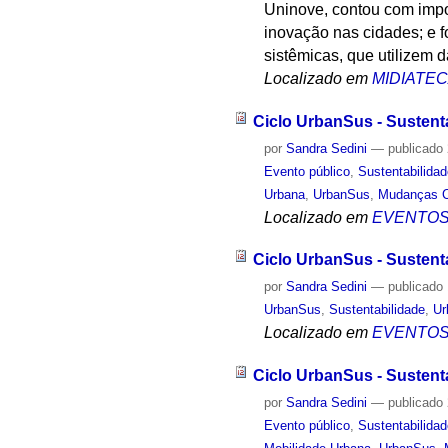
Uninove, contou com impor
inovação nas cidades; e 
sistêmicas, que utilizem 
Localizado em
MIDIATE
Ciclo UrbanSus - Sustent
por
Sandra Sedini
—
publicado
Evento público
,
Sustentabilida
Urbana
,
UrbanSus
,
Mudanças C
Localizado em
EVENTO
Ciclo UrbanSus - Sustent
por
Sandra Sedini
—
publicado
UrbanSus
,
Sustentabilidade
,
Ur
Localizado em
EVENTO
Ciclo UrbanSus - Sustent
por
Sandra Sedini
—
publicado
Evento público
,
Sustentabilida