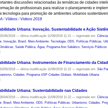
tantes discussões relacionadas às temáticas de cidades inteli
formação de profissionais para realizar o planejamento e impl
da tecnologia para promoção de ambientes urbanos sustentávei
CA
/
Vídeos
/
Videos 2018
abilidade Urbana: Inovação, Sustentabilidade e Ação Sistê
25/06/2018
—
última modificação
11/09/2019 11:21
— registrado em:
Ciência
de
,
Inovação
,
Brasil
,
Meio Ambiente
,
Tecnologia
,
ODS
,
Políticas Públicas
,
Ur
limáticas
,
Saúde Pública
,
Água
,
Programa Ano Sabático
,
Serviços Públicos
S
abilidade Urbana: Instrumentos de Financiamento da Cida
15/05/2018
—
última modificação
11/09/2019 11:22
— registrado em:
São Pau
banismo
,
Cidades
,
Programa USP Cidades Globais
,
Mobilidade Urbana
S
abilidade Urbana: Sustentabilidade nas Cidades
26/04/2018
—
última modificação
11/09/2019 11:22
— registrado em:
Ciência
de
,
Brasil
,
Meio Ambiente
,
ODS
,
Políticas Públicas
,
Urbanismo
,
Cidades
,
Pro