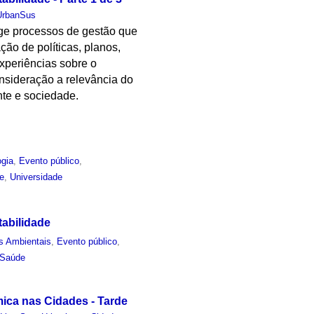
UrbanSus
ige processos de gestão que
o de políticas, planos,
experiências sobre o
onsideração a relevância do
nte e sociedade.
ogia
,
Evento público
,
e
,
Universidade
tabilidade
s Ambientais
,
Evento público
,
Saúde
mica nas Cidades - Tarde