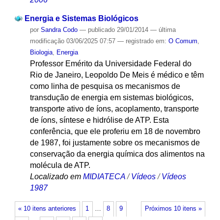
Energia e Sistemas Biológicos
por
Sandra Codo
—
publicado
29/01/2014
—
última
modificação
03/06/2025 07:57
— registrado em:
O Comum
,
Biologia
,
Energia
Professor Emérito da Universidade Federal do
Rio de Janeiro, Leopoldo De Meis é médico e têm
como linha de pesquisa os mecanismos de
transdução de energia em sistemas biológicos,
transporte ativo de íons, acoplamento, transporte
de íons, síntese e hidrólise de ATP. Esta
conferência, que ele proferiu em 18 de novembro
de 1987, foi justamente sobre os mecanismos de
conservação da energia química dos alimentos na
molécula de ATP.
Localizado em
MIDIATECA
/
Vídeos
/
Vídeos
1987
« 10 itens anteriores
1
…
8
9
Próximos 10 itens »