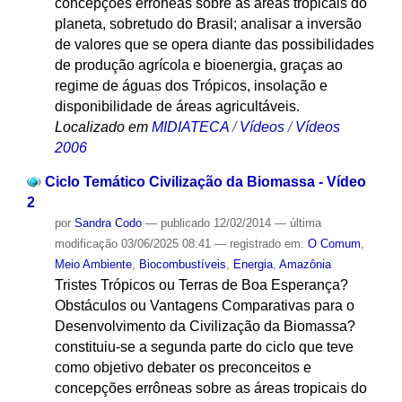
concepções errôneas sobre as áreas tropicais do
planeta, sobretudo do Brasil; analisar a inversão
de valores que se opera diante das possibilidades
de produção agrícola e bioenergia, graças ao
regime de águas dos Trópicos, insolação e
disponibilidade de áreas agricultáveis.
Localizado em
MIDIATECA
/
Vídeos
/
Vídeos
2006
Ciclo Temático Civilização da Biomassa - Vídeo
2
por
Sandra Codo
—
publicado
12/02/2014
—
última
modificação
03/06/2025 08:41
— registrado em:
O Comum
,
Meio Ambiente
,
Biocombustíveis
,
Energia
,
Amazônia
Tristes Trópicos ou Terras de Boa Esperança?
Obstáculos ou Vantagens Comparativas para o
Desenvolvimento da Civilização da Biomassa?
constituiu-se a segunda parte do ciclo que teve
como objetivo debater os preconceitos e
concepções errôneas sobre as áreas tropicais do