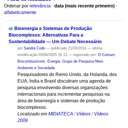
Ordenar por
relevância
·
data (mais recente primeiro)
·
alfabeticamente
Bioenergia e Sistemas de Produção
Biocomplexos: Alternativas Para a
Sustentabilidade — Um Debate Necessário
por
Sandra Codo
—
publicado
21/03/2014
—
última
modificação
03/06/2025 16:13
— registrado em:
O Comum
,
Biocombustíveis
,
Energia
,
Grupo de Pesquisa Meio
Ambiente e Sociedade
Pesquisadores do Reino Unido, da Holanda, dos
EUA, Índia e Brasil discutiram uma agenda de
pesquisa envolvendo diversas organizações
internacionais para incrementar pesquisas na
área de bioenergia e sistemas de produção
biocomplexos.
Localizado em
MIDIATECA
/
Vídeos
/
Vídeos
2009