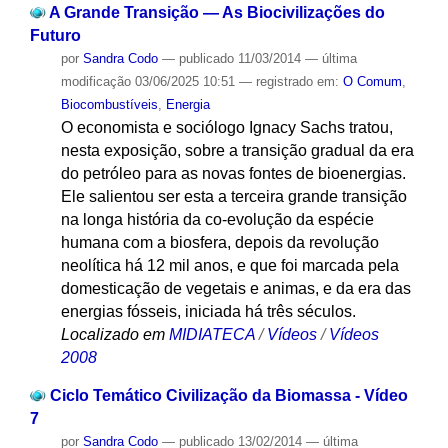
A Grande Transição — As Biocivilizações do
Futuro
por
Sandra Codo
—
publicado
11/03/2014
—
última
modificação
03/06/2025 10:51
— registrado em:
O Comum
,
Biocombustíveis
,
Energia
O economista e sociólogo Ignacy Sachs tratou,
nesta exposição, sobre a transição gradual da era
do petróleo para as novas fontes de bioenergias.
Ele salientou ser esta a terceira grande transição
na longa história da co-evolução da espécie
humana com a biosfera, depois da revolução
neolítica há 12 mil anos, e que foi marcada pela
domesticação de vegetais e animas, e da era das
energias fósseis, iniciada há três séculos.
Localizado em
MIDIATECA
/
Vídeos
/
Vídeos
2008
Ciclo Temático Civilização da Biomassa - Vídeo
7
por
Sandra Codo
—
publicado
13/02/2014
—
última