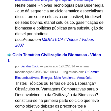
Neste painel - Novas Tecnologias para Bioenergia
- que dá sequencia ao ciclo temático especialistas
discutiram sobre células a combustível, biodiesel
de sebo bovino, etanol celulósico, gaseificação de
biomassa e políticas públicas para substituição do
diesel por biodiesel.
Localizado em
MIDIATECA
/
Vídeos
/
Vídeos
2007
Ciclo Temático Civilização da Biomassa - Vídeo
1
por
Sandra Codo
—
publicado
12/02/2014
—
última
modificação
03/06/2025 08:41
— registrado em:
O Comum
,
Biocombustíveis
,
Energia
,
Meio Ambiente
,
Amazônia
Tristes Trópicos ou Terras de Boa Esperança?
Obstáculos ou Vantagens Comparativas para o
Desenvolvimento da Civilização da Biomassa?
constituiu-se na primeira parte do ciclo que teve
como objetivo debater os preconceitos e