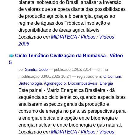
planeta, sobretudo do Brasil; analisar a inversão
de valores que se opera diante das possibilidades
de produção agrícola e bioenergia, graças ao
regime de águas dos Trópicos, insolação e
disponibilidade de áreas agricultáveis.
Localizado em
MIDIATECA
/
Vídeos
/
Vídeos
2006
Ciclo Temático Civilização da Biomassa - Vídeo
5
por
Sandra Codo
—
publicado
12/02/2014
—
última
modificação
03/06/2025 10:24
— registrado em:
O Comum
,
Biotecnologia
,
Agronegócio
,
Biocombustíveis
,
Energia
Este painel - Matriz Energética Brasileira - dá
sequência ao ciclo temático, quando especialistas
analisaram aspectos gerais da produção e
consumo de energia no país, as perspectivas para
a energia elétrica e a opção entre bioenergia e
energia nuclear e entre bioenergia e gás natural.
Localizado em
MIDIATECA
/
Vídeos
/
Vídeos