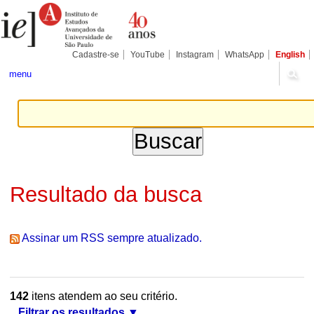
Ir
Ferramentas
Seções
para
Pessoais
o
conteúdo.
|
Cadastre-se
YouTube
Instagram
WhatsApp
English
Ir
para
menu
a
navegação
Resultado da busca
Assinar um RSS sempre atualizado.
142
itens atendem ao seu critério.
Filtrar os resultados