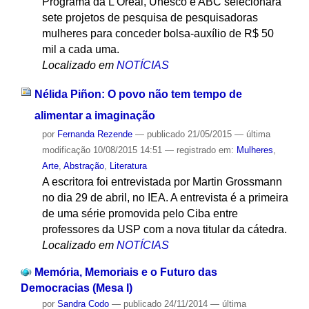
Programa da L'Oréal, Unesco e ABC selecionará
sete projetos de pesquisa de pesquisadoras
mulheres para conceder bolsa-auxílio de R$ 50
mil a cada uma.
Localizado em
NOTÍCIAS
Nélida Piñon: O povo não tem tempo de
alimentar a imaginação
por
Fernanda Rezende
—
publicado
21/05/2015
—
última
modificação
10/08/2015 14:51
— registrado em:
Mulheres
,
Arte
,
Abstração
,
Literatura
A escritora foi entrevistada por Martin Grossmann
no dia 29 de abril, no IEA. A entrevista é a primeira
de uma série promovida pelo Ciba entre
professores da USP com a nova titular da cátedra.
Localizado em
NOTÍCIAS
Memória, Memoriais e o Futuro das
Democracias (Mesa I)
por
Sandra Codo
—
publicado
24/11/2014
—
última