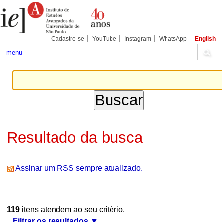
Ir
Ferramentas
Seções
para
Pessoais
o
conteúdo.
|
Cadastre-se
YouTube
Instagram
WhatsApp
English
Ir
para
menu
a
navegação
Resultado da busca
Assinar um RSS sempre atualizado.
119
itens atendem ao seu critério.
Filtrar os resultados