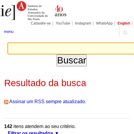
Ir
Ferramentas
Seções
para
Pessoais
o
conteúdo.
|
Cadastre-se
YouTube
Instagram
WhatsApp
English
Ir
para
menu
a
navegação
Resultado da busca
Assinar um RSS sempre atualizado.
142
itens atendem ao seu critério.
Filtrar os resultados