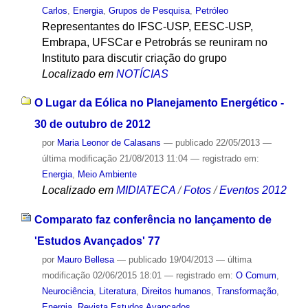
Carlos
,
Energia
,
Grupos de Pesquisa
,
Petróleo
Representantes do IFSC-USP, EESC-USP,
Embrapa, UFSCar e Petrobrás se reuniram no
Instituto para discutir criação do grupo
Localizado em
NOTÍCIAS
O Lugar da Eólica no Planejamento Energético -
30 de outubro de 2012
por
Maria Leonor de Calasans
—
publicado
22/05/2013
—
última modificação
21/08/2013 11:04
— registrado em:
Energia
,
Meio Ambiente
Localizado em
MIDIATECA
/
Fotos
/
Eventos 2012
Comparato faz conferência no lançamento de
'Estudos Avançados' 77
por
Mauro Bellesa
—
publicado
19/04/2013
—
última
modificação
02/06/2015 18:01
— registrado em:
O Comum
,
Neurociência
,
Literatura
,
Direitos humanos
,
Transformação
,
Energia
,
Revista Estudos Avançados