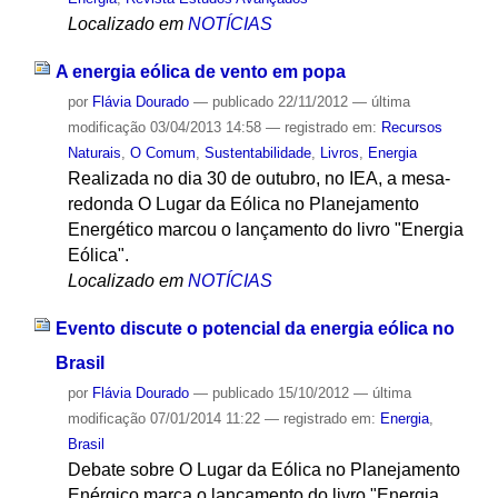
Localizado em
NOTÍCIAS
A energia eólica de vento em popa
por
Flávia Dourado
—
publicado
22/11/2012
—
última
modificação
03/04/2013 14:58
— registrado em:
Recursos
Naturais
,
O Comum
,
Sustentabilidade
,
Livros
,
Energia
Realizada no dia 30 de outubro, no IEA, a mesa-
redonda O Lugar da Eólica no Planejamento
Energético marcou o lançamento do livro "Energia
Eólica".
Localizado em
NOTÍCIAS
Evento discute o potencial da energia eólica no
Brasil
por
Flávia Dourado
—
publicado
15/10/2012
—
última
modificação
07/01/2014 11:22
— registrado em:
Energia
,
Brasil
Debate sobre O Lugar da Eólica no Planejamento
Enérgico marca o lançamento do livro "Energia