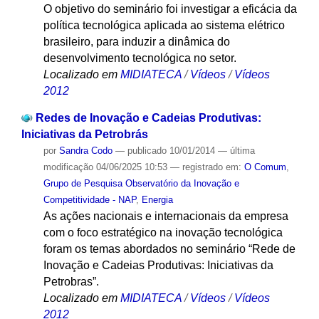
O objetivo do seminário foi investigar a eficácia da
política tecnológica aplicada ao sistema elétrico
brasileiro, para induzir a dinâmica do
desenvolvimento tecnológica no setor.
Localizado em
MIDIATECA
/
Vídeos
/
Vídeos
2012
Redes de Inovação e Cadeias Produtivas:
Iniciativas da Petrobrás
por
Sandra Codo
—
publicado
10/01/2014
—
última
modificação
04/06/2025 10:53
— registrado em:
O Comum
,
Grupo de Pesquisa Observatório da Inovação e
Competitividade - NAP
,
Energia
As ações nacionais e internacionais da empresa
com o foco estratégico na inovação tecnológica
foram os temas abordados no seminário “Rede de
Inovação e Cadeias Produtivas: Iniciativas da
Petrobras”.
Localizado em
MIDIATECA
/
Vídeos
/
Vídeos
2012