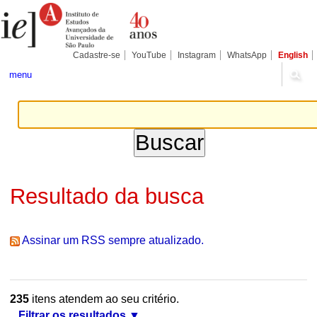
Ir
Ferramentas
Seções
para
Pessoais
o
conteúdo.
|
Cadastre-se
YouTube
Instagram
WhatsApp
English
Ir
para
menu
a
navegação
Resultado da busca
Assinar um RSS sempre atualizado.
235
itens atendem ao seu critério.
Filtrar os resultados