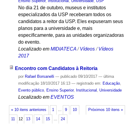
Ensino Superior
,
Institucional
,
Universidade
,
USP
No dia 21 de outubro, museus e institutos
especializados da USP receberam todos os
candidatos a reitor da USP. Eles expuseram seus
planos para a universidade e, mais
especificamente, para as unidades organizadoras
do evento.
Localizado em
MIDIATECA
/
Vídeos
/
Vídeos
2017
Encontro com Candidatos à Reitoria
por
Rafael Borsanelli
—
publicado
09/10/2017
—
última
modificação
18/10/2017 16:13
— registrado em:
Educação
,
Evento público
,
Ensino Superior
,
Institucional
,
Universidade
Localizado em
EVENTOS
« 10 itens anteriores
1
…
9
10
Próximos 10 itens »
11
12
13
14
15
…
24