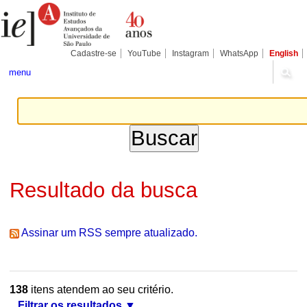
Ir
Ferramentas
Seções
para
Pessoais
o
conteúdo.
|
Cadastre-se
YouTube
Instagram
WhatsApp
English
Ir
para
menu
a
navegação
Resultado da busca
Assinar um RSS sempre atualizado.
138
itens atendem ao seu critério.
Filtrar os resultados