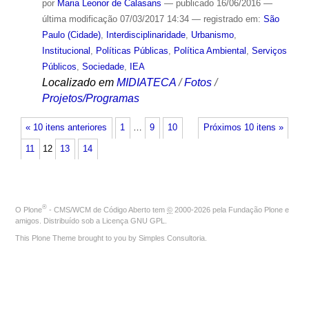
por
Maria Leonor de Calasans
—
publicado
16/06/2016
—
última modificação
07/03/2017 14:34
— registrado em:
São
Paulo (Cidade)
,
Interdisciplinaridade
,
Urbanismo
,
Institucional
,
Políticas Públicas
,
Política Ambiental
,
Serviços
Públicos
,
Sociedade
,
IEA
Localizado em
MIDIATECA
/
Fotos
/
Projetos/Programas
« 10 itens anteriores
1
…
9
10
Próximos 10 itens »
11
12
13
14
®
O
Plone
- CMS/WCM de Código Aberto
tem
©
2000-2026 pela
Fundação Plone
e
amigos. Distribuído sob a
Licença GNU GPL
.
This Plone Theme brought to you by
Simples Consultoria
.