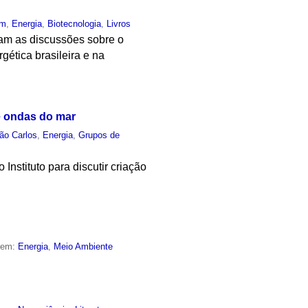
um
,
Energia
,
Biotecnologia
,
Livros
am as discussões sobre o
gética brasileira e na
de ondas do mar
ão Carlos
,
Energia
,
Grupos de
stituto para discutir criação
o em:
Energia
,
Meio Ambiente