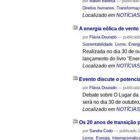
por
Mauro Bellesa
—
publicado
Direitos humanos
,
Transformaç
Localizado em
NOTÍCIA
A energia eólica de vent
por
Flávia Dourado
—
publicad
Sustentabilidade
,
Livros
,
Energ
Realizada no dia 30 de o
lançamento do livro "Ener
Localizado em
NOTÍCIA
Evento discute o potencia
por
Flávia Dourado
—
publicad
Debate sobre O Lugar da 
será no dia 30 de outubro
Localizado em
NOTÍCIA
Os 20 anos de transição 
por
Sandra Codo
—
publicado
1
Livros
,
Energia
,
Internacionaliz