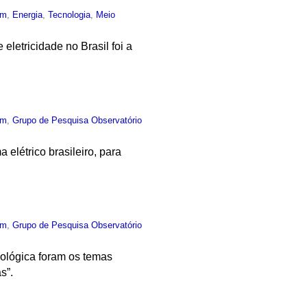
um
,
Energia
,
Tecnologia
,
Meio
letricidade no Brasil foi a
um
,
Grupo de Pesquisa Observatório
a elétrico brasileiro, para
um
,
Grupo de Pesquisa Observatório
nológica foram os temas
s”.