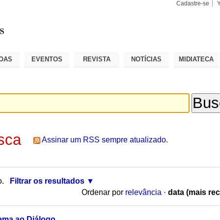
Cadastre-se
Busca
Busca
Avançad
OAS
EVENTOS
REVISTA
NOTÍCIAS
MIDIATECA
sca
Assinar um RSS sempre atualizado.
o.
Filtrar os resultados
Ordenar por
relevância
·
data (mais rec
ema ao Diálogo