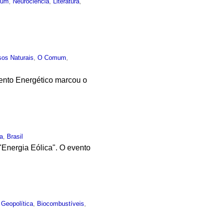
mum
,
Neurociência
,
Literatura
,
sos Naturais
,
O Comum
,
ento Energético marcou o
ia
,
Brasil
"Energia Eólica". O evento
,
Geopolítica
,
Biocombustíveis
,