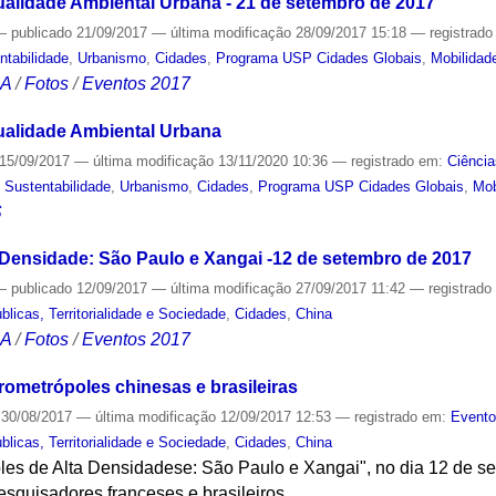
alidade Ambiental Urbana - 21 de setembro de 2017
—
publicado
21/09/2017
—
última modificação
28/09/2017 15:18
— registrad
ntabilidade
,
Urbanismo
,
Cidades
,
Programa USP Cidades Globais
,
Mobilidad
CA
/
Fotos
/
Eventos 2017
ualidade Ambiental Urbana
15/09/2017
—
última modificação
13/11/2020 10:36
— registrado em:
Ciência
,
Sustentabilidade
,
Urbanismo
,
Cidades
,
Programa USP Cidades Globais
,
Mob
S
Densidade: São Paulo e Xangai -12 de setembro de 2017
—
publicado
12/09/2017
—
última modificação
27/09/2017 11:42
— registrad
licas, Territorialidade e Sociedade
,
Cidades
,
China
CA
/
Fotos
/
Eventos 2017
rometrópoles chinesas e brasileiras
30/08/2017
—
última modificação
12/09/2017 12:53
— registrado em:
Event
licas, Territorialidade e Sociedade
,
Cidades
,
China
es de Alta Densidadese: São Paulo e Xangai", no dia 12 de se
esquisadores franceses e brasileiros.