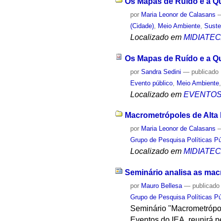
Os Mapas de Ruído e a Qu
por
Maria Leonor de Calasans
(Cidade)
,
Meio Ambiente
,
Suste
Localizado em
MIDIATE
Os Mapas de Ruído e a Q
por
Sandra Sedini
—
publicado
Evento público
,
Meio Ambiente
Localizado em
EVENTO
Macrometrópoles de Alta 
por
Maria Leonor de Calasans
Grupo de Pesquisa Políticas Púb
Localizado em
MIDIATE
Seminário analisa as mac
por
Mauro Bellesa
—
publicado
Grupo de Pesquisa Políticas Púb
Seminário "Macrometrópol
Eventos do IEA, reunirá p