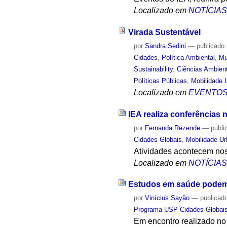
Localizado em
NOTÍCIA
Virada Sustentável
por
Sandra Sedini
—
publicado
Cidades
,
Política Ambiental
,
Mu
Sustainability
,
Ciências Ambien
Políticas Públicas
,
Mobilidade 
Localizado em
EVENTO
IEA realiza conferências 
por
Fernanda Rezende
—
publi
Cidades Globais
,
Mobilidade U
Atividades acontecem nos
Localizado em
NOTÍCIA
Estudos em saúde podem 
por
Vinícius Sayão
—
publicad
Programa USP Cidades Globai
Em encontro realizado no