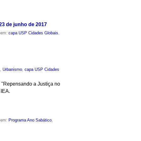
23 de junho de 2017
o em:
capa USP Cidades Globais
,
o
,
Urbanismo
,
capa USP Cidades
a "Repensando a Justiça no
 IEA.
o em:
Programa Ano Sabático
,