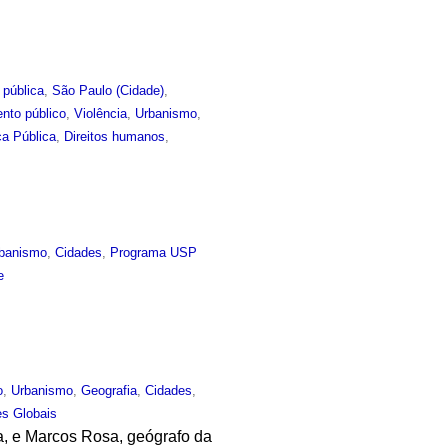
 pública
,
São Paulo (Cidade)
,
nto público
,
Violência
,
Urbanismo
,
a Pública
,
Direitos humanos
,
banismo
,
Cidades
,
Programa USP
e
o
,
Urbanismo
,
Geografia
,
Cidades
,
s Globais
a, e Marcos Rosa, geógrafo da