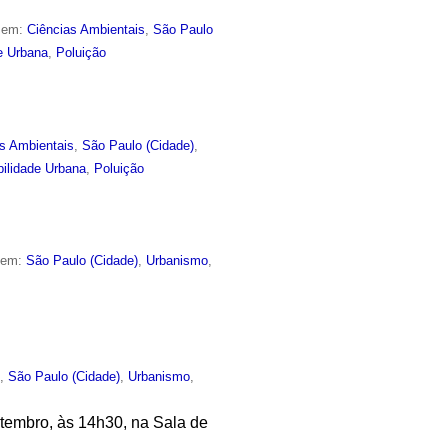
o em:
Ciências Ambientais
,
São Paulo
e Urbana
,
Poluição
s Ambientais
,
São Paulo (Cidade)
,
ilidade Urbana
,
Poluição
o em:
São Paulo (Cidade)
,
Urbanismo
,
o
,
São Paulo (Cidade)
,
Urbanismo
,
tembro, às 14h30, na Sala de