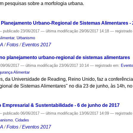
 pesquisas sobre a morfologia urbana.
S
Planejamento Urbano-Regional de Sistemas Alimentares - 
—
publicado
23/06/2017
—
última modificação
29/06/2017 14:18
— registrad
limentar
,
Urbanismo
CA
/
Fotos
/
Eventos 2017
a no planejamento urbano-regional de sistemas alimentares
09/06/2017
—
última modificação
23/06/2017 10:14
— registrado em:
Event
urança Alimentar
s, da Universidade de Reading, Reino Unido, faz a conferênci
onal de Sistemas Alimentares" no dia 23 de junho, às 14h, no
S
 Empresarial & Sustentabilidade - 6 de junho de 2017
—
publicado
06/06/2017
—
última modificação
13/06/2017 14:09
— registrad
banismo
,
Cidades
CA
/
Fotos
/
Eventos 2017