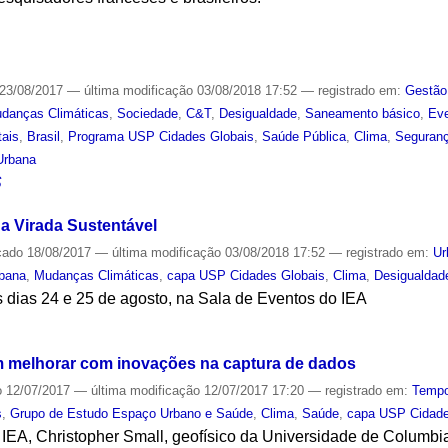
S
23/08/2017
—
última modificação
03/08/2018 17:52
— registrado em:
Gestão
danças Climáticas
,
Sociedade
,
C&T
,
Desigualdade
,
Saneamento básico
,
Eve
tais
,
Brasil
,
Programa USP Cidades Globais
,
Saúde Pública
,
Clima
,
Seguranç
Urbana
S
na Virada Sustentável
cado
18/08/2017
—
última modificação
03/08/2018 17:52
— registrado em:
Ur
rbana
,
Mudanças Climáticas
,
capa USP Cidades Globais
,
Clima
,
Desigualdad
 dias 24 e 25 de agosto, na Sala de Eventos do IEA
S
melhorar com inovações na captura de dados
o
12/07/2017
—
última modificação
12/07/2017 17:20
— registrado em:
Temp
s
,
Grupo de Estudo Espaço Urbano e Saúde
,
Clima
,
Saúde
,
capa USP Cidade
 IEA, Christopher Small, geofísico da Universidade de Columbi