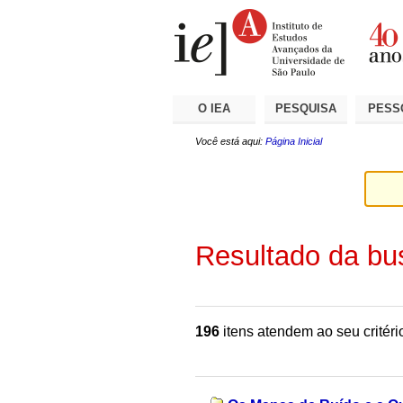
Ir
Ferramentas
Seções
para
Pessoais
o
conteúdo.
|
Ir
para
a
O IEA
PESQUISA
PESS
navegação
Você está aqui:
Página Inicial
Resultado da bu
196
itens atendem ao seu critéri