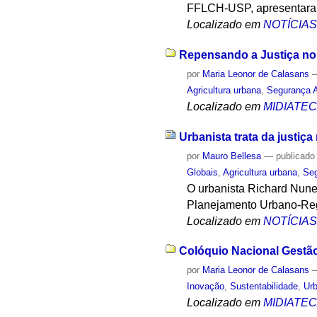
FFLCH-USP, apresentaram
Localizado em
NOTÍCIA
Repensando a Justiça no 
por
Maria Leonor de Calasans
Agricultura urbana
,
Segurança A
Localizado em
MIDIATE
Urbanista trata da justiç
por
Mauro Bellesa
—
publicado
Globais
,
Agricultura urbana
,
Seg
O urbanista Richard Nune
Planejamento Urbano-Regi
Localizado em
NOTÍCIA
Colóquio Nacional Gestão
por
Maria Leonor de Calasans
Inovação
,
Sustentabilidade
,
Ur
Localizado em
MIDIATE