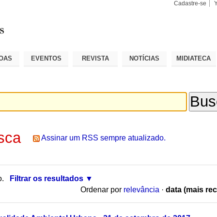
Cadastre-se
Busca
Busca
Avançad
OAS
EVENTOS
REVISTA
NOTÍCIAS
MIDIATECA
sca
Assinar um RSS sempre atualizado.
o.
Filtrar os resultados
Ordenar por
relevância
·
data (mais rec