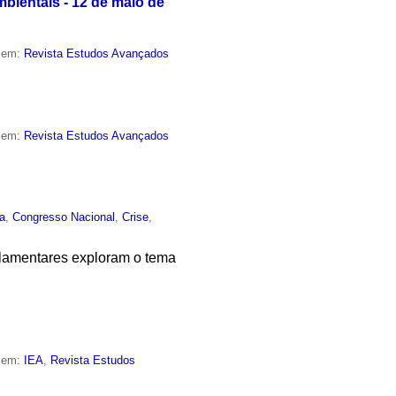
bientais - 12 de maio de
o em:
Revista Estudos Avançados
o em:
Revista Estudos Avançados
ca
,
Congresso Nacional
,
Crise
,
lamentares exploram o tema
o em:
IEA
,
Revista Estudos