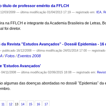
o título de professor emérito da FFLCH
12/03/2009
—
última modificação
01/04/2013 17:19
— registrado em:
IEA
,
R
ileira na FFLCH e integrante da Academia Brasileira de Letras, Bo
 foi diretor.
S
 da Revista "Estudos Avançados" - Dossiê Epidemias - 16
—
publicado
16/12/2008
—
última modificação
24/01/2014 17:00
— registrad
CA
/
Fotos
/
Eventos 2008
de 'Estudos Avançados'
o
04/11/2008
—
última modificação
02/06/2015 18:08
— registrado em:
Revis
ão algumas das doenças abordadas no dossiê "Epidemias" da ed
embro.
S
11
12
13
14
15
16
17