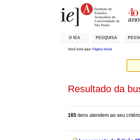
Ir
Ferramentas
Seções
para
Pessoais
o
conteúdo.
|
Ir
para
a
O IEA
PESQUISA
PESS
navegação
Você está aqui:
Página Inicial
Resultado da bu
165
itens atendem ao seu critéri