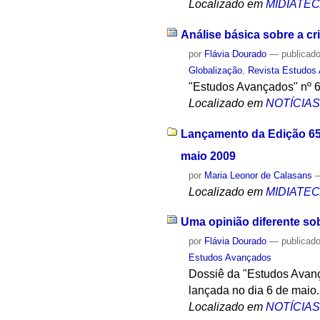
Localizado em
MIDIATE
Análise básica sobre a c
por
Flávia Dourado
—
publicad
Globalização
,
Revista Estudos
"Estudos Avançados" nº 66
Localizado em
NOTÍCIA
Lançamento da Edição 65 
maio 2009
por
Maria Leonor de Calasans
Localizado em
MIDIATE
Uma opinião diferente sob
por
Flávia Dourado
—
publicad
Estudos Avançados
Dossiê da "Estudos Avançad
lançada no dia 6 de maio.
Localizado em
NOTÍCIA