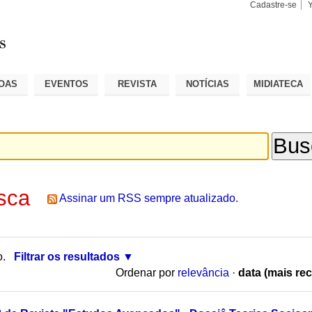
Cadastre-se
Busca
Busca
Avançad
OAS
EVENTOS
REVISTA
NOTÍCIAS
MIDIATECA
sca
Assinar um RSS sempre atualizado.
o.
Filtrar os resultados
Ordenar por
relevância
·
data (mais rec