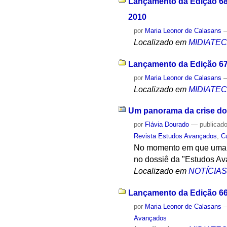
Lançamento da Edição 68 
2010
por
Maria Leonor de Calasans
Localizado em
MIDIATE
Lançamento da Edição 67
por
Maria Leonor de Calasans
Localizado em
MIDIATE
Um panorama da crise do
por
Flávia Dourado
—
publicad
Revista Estudos Avançados
,
C
No momento em que uma s
no dossiê da "Estudos Av
Localizado em
NOTÍCIA
Lançamento da Edição 66
por
Maria Leonor de Calasans
Avançados