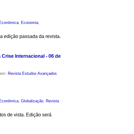
 Econômica
,
Economia
,
a edição passada da revista.
rise Internacional - 06 de
o em:
Revista Estudos Avançados
 Econômica
,
Globalização
,
Revista
tos de vista. Edição será