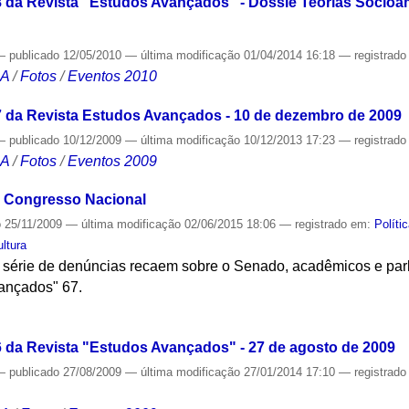
da Revista "Estudos Avançados" - Dossiê Teorias Socioam
—
publicado
12/05/2010
—
última modificação
01/04/2014 16:18
— registrad
CA
/
Fotos
/
Eventos 2010
 da Revista Estudos Avançados - 10 de dezembro de 2009
—
publicado
10/12/2009
—
última modificação
10/12/2013 17:23
— registrad
CA
/
Fotos
/
Eventos 2009
 Congresso Nacional
o
25/11/2009
—
última modificação
02/06/2015 18:06
— registrado em:
Políti
ultura
érie de denúncias recaem sobre o Senado, acadêmicos e par
ançados" 67.
S
 da Revista "Estudos Avançados" - 27 de agosto de 2009
—
publicado
27/08/2009
—
última modificação
27/01/2014 17:10
— registrad