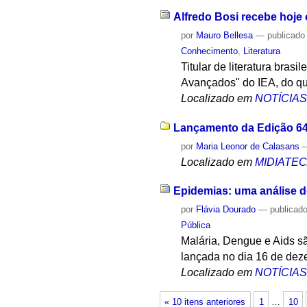
Alfredo Bosi recebe hoje 
por
Mauro Bellesa
—
publicado
Conhecimento
,
Literatura
Titular de literatura bras
Avançados" do IEA, do qual
Localizado em
NOTÍCIA
Lançamento da Edição 64
por
Maria Leonor de Calasans
Localizado em
MIDIATE
Epidemias: uma análise 
por
Flávia Dourado
—
publicad
Pública
Malária, Dengue e Aids s
lançada no dia 16 de dez
Localizado em
NOTÍCIA
« 10 itens anteriores
1
…
10