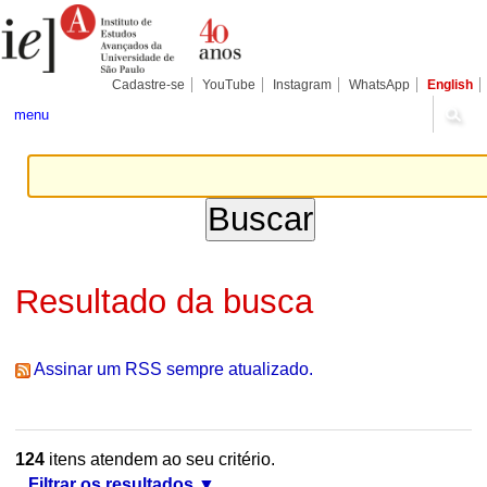
Ir
Ferramentas
Seções
para
Pessoais
o
conteúdo.
|
Cadastre-se
YouTube
Instagram
WhatsApp
English
Ir
para
menu
a
navegação
Resultado da busca
Assinar um RSS sempre atualizado.
124
itens atendem ao seu critério.
Filtrar os resultados