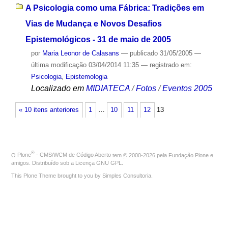
A Psicologia como uma Fábrica: Tradições em
Vias de Mudança e Novos Desafios
Epistemológicos - 31 de maio de 2005
por
Maria Leonor de Calasans
—
publicado
31/05/2005
—
última modificação
03/04/2014 11:35
— registrado em:
Psicologia
,
Epistemologia
Localizado em
MIDIATECA
/
Fotos
/
Eventos 2005
« 10 itens anteriores
1
…
10
11
12
13
®
O
Plone
- CMS/WCM de Código Aberto
tem
©
2000-2026 pela
Fundação Plone
e
amigos. Distribuído sob a
Licença GNU GPL
.
This Plone Theme brought to you by
Simples Consultoria
.