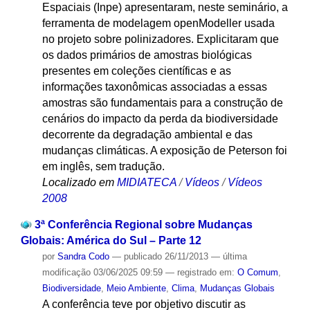
Espaciais (Inpe) apresentaram, neste seminário, a
ferramenta de modelagem openModeller usada
no projeto sobre polinizadores. Explicitaram que
os dados primários de amostras biológicas
presentes em coleções científicas e as
informações taxonômicas associadas a essas
amostras são fundamentais para a construção de
cenários do impacto da perda da biodiversidade
decorrente da degradação ambiental e das
mudanças climáticas. A exposição de Peterson foi
em inglês, sem tradução.
Localizado em
MIDIATECA
/
Vídeos
/
Vídeos
2008
3ª Conferência Regional sobre Mudanças
Globais: América do Sul – Parte 12
por
Sandra Codo
—
publicado
26/11/2013
—
última
modificação
03/06/2025 09:59
— registrado em:
O Comum
,
Biodiversidade
,
Meio Ambiente
,
Clima
,
Mudanças Globais
A conferência teve por objetivo discutir as