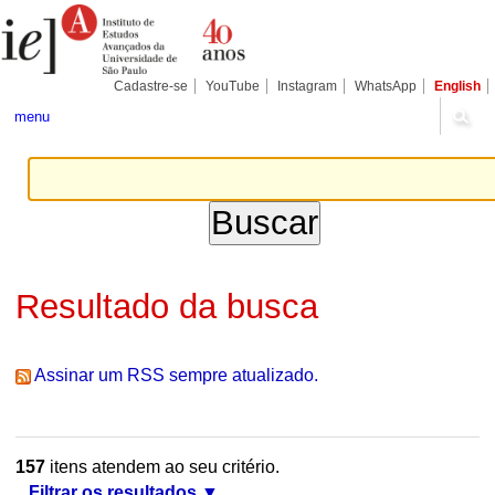
Ir
Ferramentas
Seções
para
Pessoais
o
conteúdo.
|
Cadastre-se
YouTube
Instagram
WhatsApp
English
Ir
para
menu
a
navegação
Resultado da busca
Assinar um RSS sempre atualizado.
157
itens atendem ao seu critério.
Filtrar os resultados