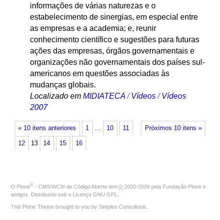
informações de várias naturezas e o
estabelecimento de sinergias, em especial entre
as empresas e a academia; e, reunir
conhecimento científico e sugestões para futuras
ações das empresas, órgãos governamentais e
organizações não governamentais dos países sul-
americanos em questões associadas às
mudanças globais.
Localizado em
MIDIATECA
/
Vídeos
/
Vídeos
2007
« 10 itens anteriores
1
…
10
11
Próximos 10 itens »
12
13
14
15
16
®
O
Plone
- CMS/WCM de Código Aberto
tem
©
2000-2026 pela
Fundação Plone
e
amigos. Distribuído sob a
Licença GNU GPL
.
This Plone Theme brought to you by
Simples Consultoria
.