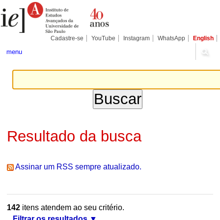
Ir
Ferramentas
Seções
para
Pessoais
o
conteúdo.
|
Cadastre-se
YouTube
Instagram
WhatsApp
English
Ir
para
menu
a
navegação
Resultado da busca
Assinar um RSS sempre atualizado.
142
itens atendem ao seu critério.
Filtrar os resultados