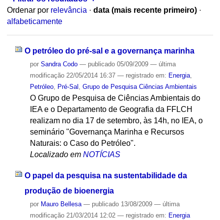
Ordenar por
relevância
·
data (mais recente primeiro)
·
alfabeticamente
O petróleo do pré-sal e a governança marinha
por
Sandra Codo
—
publicado
05/09/2009
—
última
modificação
22/05/2014 16:37
— registrado em:
Energia
,
Petróleo
,
Pré-Sal
,
Grupo de Pesquisa Ciências Ambientais
O Grupo de Pesquisa de Ciências Ambientais do
IEA e o Departamento de Geografia da FFLCH
realizam no dia 17 de setembro, às 14h, no IEA, o
seminário "Governança Marinha e Recursos
Naturais: o Caso do Petróleo".
Localizado em
NOTÍCIAS
O papel da pesquisa na sustentabilidade da
produção de bioenergia
por
Mauro Bellesa
—
publicado
13/08/2009
—
última
modificação
21/03/2014 12:02
— registrado em:
Energia