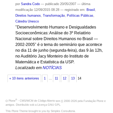
por
Sandra Codo
—
publicado
20/05/2007
—
última
modificação
12/09/2015 08:28
— registrado em:
Brasil
,
Direitos humanos
,
Transformação
,
Políticas Públicas
,
Cátedra Unesco
"Desenvolvimento Humano e Desigualdades
Socioeconômicas: Análise do 3º Relatório
Nacional sobre Direitos Humanos no Brasil —
2002-2005" é o tema do seminário que acontece
no dia 11 de junho (segunda-feira), das 9 às 12h,
no Auditório Jacy Monteiro do Instituto de
Matemática e Estatística da USP.
Localizado em
NOTÍCIAS
« 10 itens anteriores
1
…
11
12
13
14
®
O
Plone
- CMS/WCM de Código Aberto
tem
©
2000-2026 pela
Fundação Plone
e
amigos. Distribuído sob a
Licença GNU GPL
.
This Plone Theme brought to you by
Simples Consultoria
.