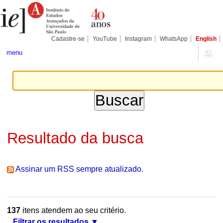
Ir
Ferramentas
Seções
para
Pessoais
o
conteúdo.
|
Cadastre-se
YouTube
Instagram
WhatsApp
English
Ir
para
menu
a
navegação
Resultado da busca
Assinar um RSS sempre atualizado.
137
itens atendem ao seu critério.
Filtrar os resultados