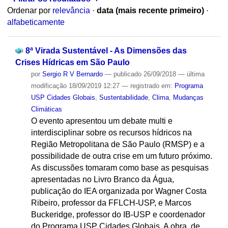
Ordenar por
relevância
·
data (mais recente primeiro)
·
alfabeticamente
8ª Virada Sustentável - As Dimensões das
Crises Hídricas em São Paulo
por
Sergio R V Bernardo
—
publicado
26/09/2018
—
última
modificação
18/09/2019 12:27
— registrado em:
Programa
USP Cidades Globais
,
Sustentabilidade
,
Clima
,
Mudanças
Climáticas
O evento apresentou um debate multi e
interdisciplinar sobre os recursos hídricos na
Região Metropolitana de São Paulo (RMSP) e a
possibilidade de outra crise em um futuro próximo.
As discussões tomaram como base as pesquisas
apresentadas no Livro Branco da Água,
publicação do IEA organizada por Wagner Costa
Ribeiro, professor da FFLCH-USP, e Marcos
Buckeridge, professor do IB-USP e coordenador
do Programa USP Cidades Globais. A obra, de