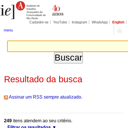
Ir
Ferramentas
Seções
para
Pessoais
o
conteúdo.
|
Cadastre-se
YouTube
Instagram
WhatsApp
English
Ir
para
menu
a
navegação
Resultado da busca
Assinar um RSS sempre atualizado.
249
itens atendem ao seu critério.
Filtrar os resultados