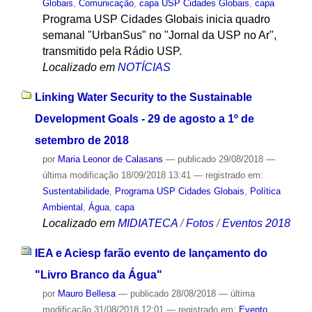
Globais
,
Comunicação
,
capa USP Cidades Globais
,
capa
Programa USP Cidades Globais inicia quadro
semanal "UrbanSus" no "Jornal da USP no Ar",
transmitido pela Rádio USP.
Localizado em
NOTÍCIAS
Linking Water Security to the Sustainable
Development Goals - 29 de agosto a 1º de
setembro de 2018
por
Maria Leonor de Calasans
—
publicado
29/08/2018
—
última modificação
18/09/2018 13:41
— registrado em:
Sustentabilidade
,
Programa USP Cidades Globais
,
Política
Ambiental
,
Água
,
capa
Localizado em
MIDIATECA
/
Fotos
/
Eventos 2018
IEA e Aciesp farão evento de lançamento do
"Livro Branco da Água"
por
Mauro Bellesa
—
publicado
28/08/2018
—
última
modificação
31/08/2018 12:01
— registrado em:
Evento
,