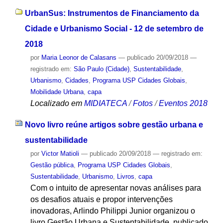
UrbanSus: Instrumentos de Financiamento da
Cidade e Urbanismo Social - 12 de setembro de
2018
por
Maria Leonor de Calasans
—
publicado
20/09/2018
—
registrado em:
São Paulo (Cidade)
,
Sustentabilidade
,
Urbanismo
,
Cidades
,
Programa USP Cidades Globais
,
Mobilidade Urbana
,
capa
Localizado em
MIDIATECA
/
Fotos
/
Eventos 2018
Novo livro reúne artigos sobre gestão urbana e
sustentabilidade
por
Victor Matioli
—
publicado
20/09/2018
— registrado em:
Gestão pública
,
Programa USP Cidades Globais
,
Sustentabilidade
,
Urbanismo
,
Livros
,
capa
Com o intuito de apresentar novas análises para
os desafios atuais e propor intervenções
inovadoras, Arlindo Philippi Junior organizou o
livro Gestão Urbana e Sustentabilidade, publicado