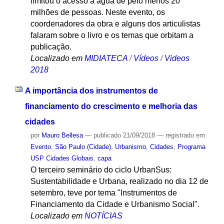
limitou o acesso à água de pelo menos 20
milhões de pessoas. Neste evento, os
coordenadores da obra e alguns dos articulistas
falaram sobre o livro e os temas que orbitam a
publicação.
Localizado em
MIDIATECA
/
Vídeos
/
Videos
2018
A importância dos instrumentos de
financiamento do crescimento e melhoria das
cidades
por
Mauro Bellesa
—
publicado
21/09/2018
— registrado em:
Evento
,
São Paulo (Cidade)
,
Urbanismo
,
Cidades
,
Programa
USP Cidades Globais
,
capa
O terceiro seminário do ciclo UrbanSus:
Sustentabilidade e Urbana, realizado no dia 12 de
setembro, teve por tema "Instrumentos de
Financiamento da Cidade e Urbanismo Social".
Localizado em
NOTÍCIAS