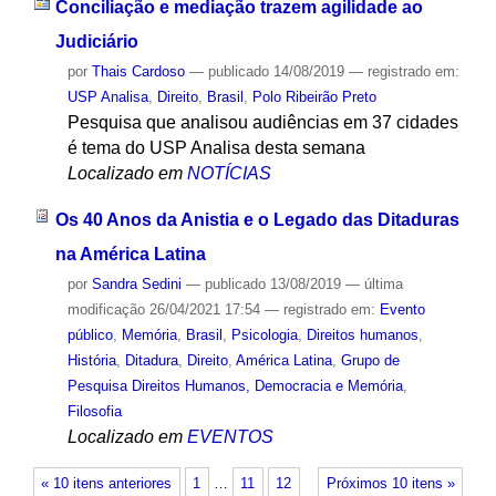
Conciliação e mediação trazem agilidade ao
Judiciário
por
Thais Cardoso
—
publicado
14/08/2019
— registrado em:
USP Analisa
,
Direito
,
Brasil
,
Polo Ribeirão Preto
Pesquisa que analisou audiências em 37 cidades
é tema do USP Analisa desta semana
Localizado em
NOTÍCIAS
Os 40 Anos da Anistia e o Legado das Ditaduras
na América Latina
por
Sandra Sedini
—
publicado
13/08/2019
—
última
modificação
26/04/2021 17:54
— registrado em:
Evento
público
,
Memória
,
Brasil
,
Psicologia
,
Direitos humanos
,
História
,
Ditadura
,
Direito
,
América Latina
,
Grupo de
Pesquisa Direitos Humanos, Democracia e Memória
,
Filosofia
Localizado em
EVENTOS
« 10 itens anteriores
1
…
11
12
Próximos 10 itens »