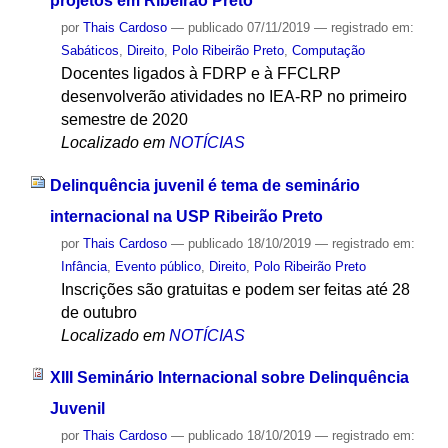
projetos em Ribeirão Preto
por
Thais Cardoso
—
publicado
07/11/2019
— registrado em:
Sabáticos
,
Direito
,
Polo Ribeirão Preto
,
Computação
Docentes ligados à FDRP e à FFCLRP
desenvolverão atividades no IEA-RP no primeiro
semestre de 2020
Localizado em
NOTÍCIAS
Delinquência juvenil é tema de seminário
internacional na USP Ribeirão Preto
por
Thais Cardoso
—
publicado
18/10/2019
— registrado em:
Infância
,
Evento público
,
Direito
,
Polo Ribeirão Preto
Inscrições são gratuitas e podem ser feitas até 28
de outubro
Localizado em
NOTÍCIAS
XIII Seminário Internacional sobre Delinquência
Juvenil
por
Thais Cardoso
—
publicado
18/10/2019
— registrado em: