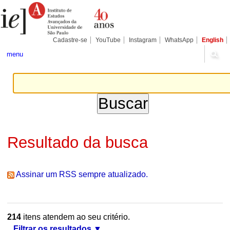
Ir
Ferramentas
Seções
para
Pessoais
o
conteúdo.
|
Cadastre-se
YouTube
Instagram
WhatsApp
English
Ir
para
menu
a
navegação
Resultado da busca
Assinar um RSS sempre atualizado.
214
itens atendem ao seu critério.
Filtrar os resultados