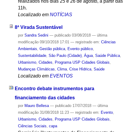
realizados nos dias 25 e 26 de agosto, a partir das
11h.
Localizado em
NOTÍCIAS
8ª Virada Sustentável
por
Sandra Sedini
—
publicado
03/08/2018
—
última
modificação
09/10/2018 17:01
— registrado em:
Ciências
Ambientais
,
Gestão pública
,
Evento público
,
Sustentabilidade
,
São Paulo (Cidade)
,
Água
,
Saúde Pública
,
Urbanismo
,
Cidades
,
Programa USP Cidades Globais
,
Mudanças Climáticas
,
Clima
,
Crise Hídrica
,
Saúde
Localizado em
EVENTOS
Encontro debate instrumentos para
financiamento das cidades
por
Mauro Bellesa
—
publicado
17/07/2018
—
última
modificação
31/08/2018 11:23
— registrado em:
Evento
,
Urbanismo
,
Cidades
,
Programa USP Cidades Globais
,
Ciências Sociais
,
capa