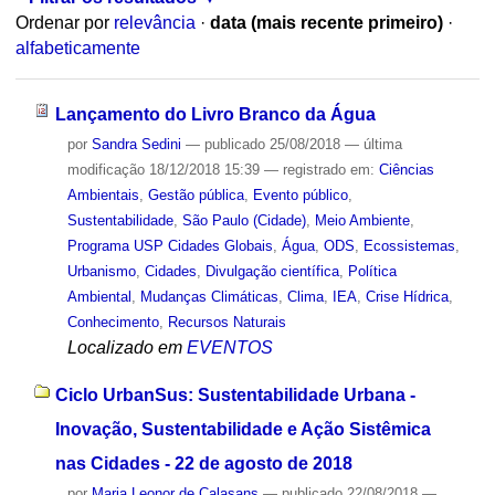
Ordenar por
relevância
·
data (mais recente primeiro)
·
alfabeticamente
Lançamento do Livro Branco da Água
por
Sandra Sedini
—
publicado
25/08/2018
—
última
modificação
18/12/2018 15:39
— registrado em:
Ciências
Ambientais
,
Gestão pública
,
Evento público
,
Sustentabilidade
,
São Paulo (Cidade)
,
Meio Ambiente
,
Programa USP Cidades Globais
,
Água
,
ODS
,
Ecossistemas
,
Urbanismo
,
Cidades
,
Divulgação científica
,
Política
Ambiental
,
Mudanças Climáticas
,
Clima
,
IEA
,
Crise Hídrica
,
Conhecimento
,
Recursos Naturais
Localizado em
EVENTOS
Ciclo UrbanSus: Sustentabilidade Urbana -
Inovação, Sustentabilidade e Ação Sistêmica
nas Cidades - 22 de agosto de 2018
por
Maria Leonor de Calasans
—
publicado
22/08/2018
—