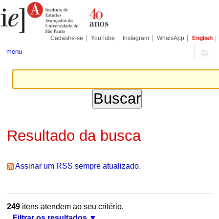
Ir
Ferramentas
Seções
para
Pessoais
o
conteúdo.
|
Cadastre-se
YouTube
Instagram
WhatsApp
English
Ir
para
menu
a
navegação
Resultado da busca
Assinar um RSS sempre atualizado.
249
itens atendem ao seu critério.
Filtrar os resultados