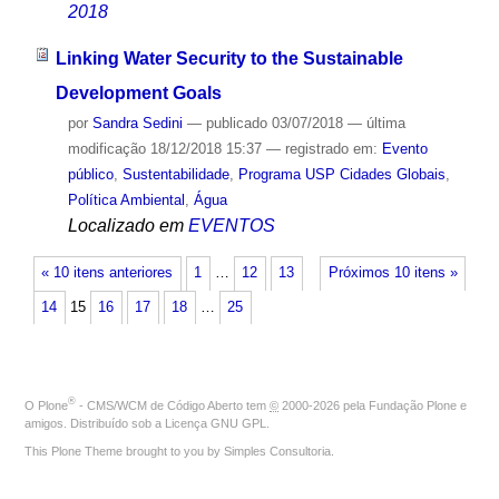
2018
Linking Water Security to the Sustainable
Development Goals
por
Sandra Sedini
—
publicado
03/07/2018
—
última
modificação
18/12/2018 15:37
— registrado em:
Evento
público
,
Sustentabilidade
,
Programa USP Cidades Globais
,
Política Ambiental
,
Água
Localizado em
EVENTOS
« 10 itens anteriores
1
…
12
13
Próximos 10 itens »
14
15
16
17
18
…
25
®
O
Plone
- CMS/WCM de Código Aberto
tem
©
2000-2026 pela
Fundação Plone
e
amigos. Distribuído sob a
Licença GNU GPL
.
This Plone Theme brought to you by
Simples Consultoria
.