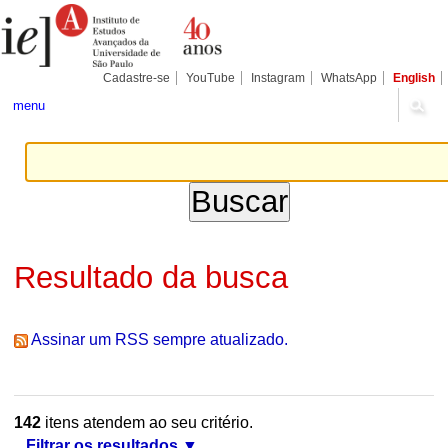
Ir
Ferramentas
Seções
para
Pessoais
o
conteúdo.
|
Cadastre-se
YouTube
Instagram
WhatsApp
English
Ir
para
menu
a
navegação
Resultado da busca
Assinar um RSS sempre atualizado.
142
itens atendem ao seu critério.
Filtrar os resultados