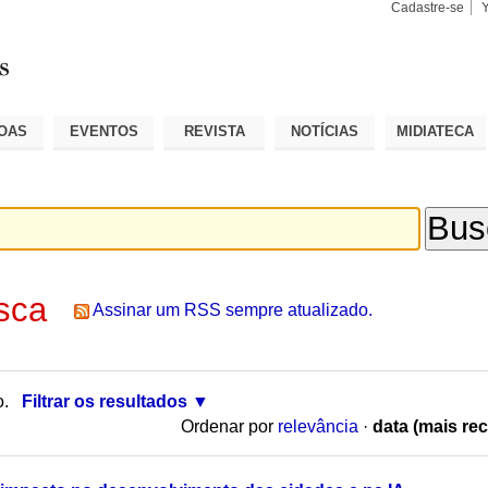
Cadastre-se
Busca
Busca
Avançad
OAS
EVENTOS
REVISTA
NOTÍCIAS
MIDIATECA
sca
Assinar um RSS sempre atualizado.
o.
Filtrar os resultados
Ordenar por
relevância
·
data (mais rec