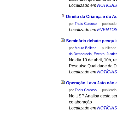
Localizado em
NOTÍCIA
Direito da Criança e do Ad
por
Thais Cardoso
—
publicado
Localizado em
EVENTO
Seminário debate pesqui
por
Mauro Bellesa
—
publicado
da Democracia
,
Evento
,
Justiç
No dia 10 de abril, 10h, 
Pesquisa Qualidade da De
Localizado em
NOTÍCIA
Operação Lava Jato não e
por
Thais Cardoso
—
publicado
No USP Analisa desta sem
colaboração
Localizado em
NOTÍCIA