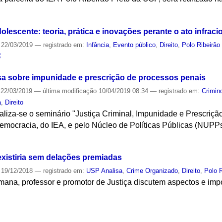
S
olescente: teoria, prática e inovações perante o ato infraci
22/03/2019
— registrado em:
Infância
,
Evento público
,
Direito
,
Polo Ribeirão
S
sa sobre impunidade e prescrição de processos penais
22/03/2019
—
última modificação
10/04/2019 08:34
— registrado em:
Crimin
a
,
Direito
realiza-se o seminário "Justiça Criminal, Impunidade e Prescriç
mocracia, do IEA, e pelo Núcleo de Políticas Públicas (NUPP
S
xistiria sem delações premiadas
19/12/2018
— registrado em:
USP Analisa
,
Crime Organizado
,
Direito
,
Polo R
ana, professor e promotor de Justiça discutem aspectos e impo
S