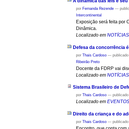
A dinâmica das leis e se
por
Fernanda Rezende
—
publi
Intercontinental
Exposição será feita por C
Dinâmica.
Localizado em
NOTÍCIA
Defesa da concorrência é
por
Thais Cardoso
—
publicado
Ribeirão Preto
Docente da FDRP vai dis
Localizado em
NOTÍCIA
Sistema Brasileiro de De
por
Thais Cardoso
—
publicado
Localizado em
EVENTO
Direito da criança e do a
por
Thais Cardoso
—
publicado
Encontro, que conta com 