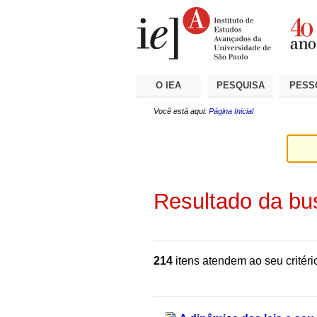
Ir
Ferramentas
Seções
para
Pessoais
o
conteúdo.
|
Ir
para
a
O IEA
PESQUISA
PESS
navegação
Você está aqui:
Página Inicial
Resultado da bu
214
itens atendem ao seu critéri