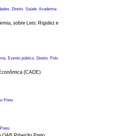
dades
,
Direito
,
Saúde
,
Academia
demia, sobre Leis: Rigidez e
mia
,
Evento público
,
Direito
,
Polo
a Econômica (CADE)
ão Preto
 Preto
na OAB Ribeirão Preto