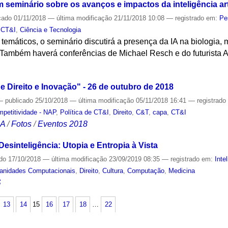
am seminário sobre os avanços e impactos da inteligência arti
cado
01/11/2018
—
última modificação
21/11/2018 10:08
— registrado em:
Pe
,
CT&I
,
Ciência e Tecnologia
temáticos, o seminário discutirá a presença da IA na biologia, me
 Também haverá conferências de Michael Resch e do futurista 
S
Direito e Inovação" - 26 de outubro de 2018
—
publicado
25/10/2018
—
última modificação
05/11/2018 16:41
— registrad
mpetitividade - NAP
,
Política de CT&I
,
Direito
,
C&T
,
capa
,
CT&I
CA
/
Fotos
/
Eventos 2018
Desinteligência: Utopia e Entropia à Vista
ado
17/10/2018
—
última modificação
23/09/2019 08:35
— registrado em:
Intel
anidades Computacionais
,
Direito
,
Cultura
,
Computação
,
Medicina
S
13
14
15
16
17
18
…
22