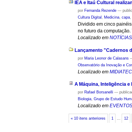
IEA e Itaú Cultural realiz
por
Fernanda Rezende
—
publi
Cultura Digital
,
Medicina
,
capa
Dividido em cinco painéis 
no futuro da computação.
Localizado em
NOTÍCIA
Lançamento "Cadernos de 
por
Maria Leonor de Calasans
Observatório da Inovação e Co
Localizado em
MIDIATE
A Máquina, Inteligência e 
por
Rafael Borsanelli
—
public
Biologia
,
Grupo de Estudo Hum
Localizado em
EVENTO
« 10 itens anteriores
1
…
12