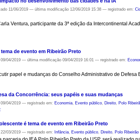
u impacto no desenvolvimento das cidades e na IA
cado
11/06/2019
—
última modificação
12/06/2019 15:38
— registrado em:
Ci
arla Ventura, participante da 3ª edição da Intercontinental Aca
S
 tema de evento em Ribeirão Preto
09/04/2019
—
última modificação
09/04/2019 16:01
— registrado em:
Econo
cutir papel e mudanças do Conselho Administrativo de Defes
S
fesa da Concorrência: seus papéis e suas mudanças
09/04/2019
— registrado em:
Economia
,
Evento público
,
Direito
,
Polo Ribeir
S
dolescente é tema de evento em Ribeirão Preto
22/03/2019
— registrado em:
Infância
,
Evento público
,
Direito
,
Polo Ribeirão
a parceria do IEA Polo Ribeirão Preto da USP, será realizado 