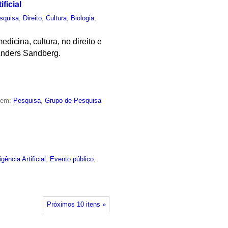
ficial
squisa
,
Direito
,
Cultura
,
Biologia
,
dicina, cultura, no direito e
Anders Sandberg.
o em:
Pesquisa
,
Grupo de Pesquisa
igência Artificial
,
Evento público
,
Próximos 10 itens »