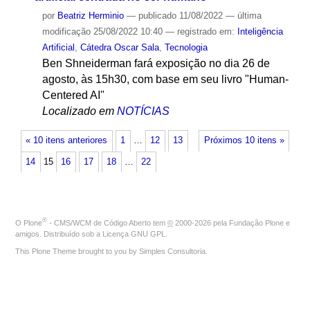
por
Beatriz Herminio
—
publicado
11/08/2022
—
última
modificação
25/08/2022 10:40
— registrado em:
Inteligência
Artificial
,
Cátedra Oscar Sala
,
Tecnologia
Ben Shneiderman fará exposição no dia 26 de
agosto, às 15h30, com base em seu livro "Human-
Centered AI"
Localizado em
NOTÍCIAS
« 10 itens anteriores
1
…
12
13
Próximos 10 itens »
14
15
16
17
18
…
22
®
O
Plone
- CMS/WCM de Código Aberto
tem
©
2000-2026 pela
Fundação Plone
e
amigos. Distribuído sob a
Licença GNU GPL
.
This Plone Theme brought to you by
Simples Consultoria
.