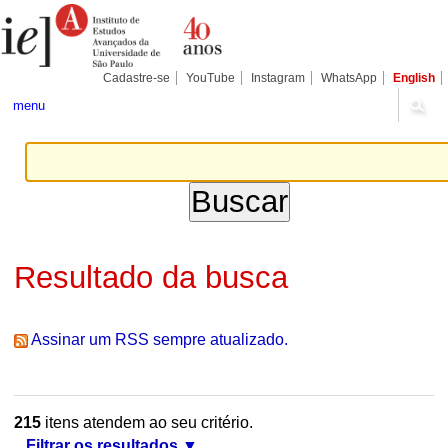
Ir
Ferramentas
Seções
para
Pessoais
o
conteúdo.
|
Cadastre-se
YouTube
Instagram
WhatsApp
English
Ir
para
menu
a
navegação
Resultado da busca
Assinar um RSS sempre atualizado.
215
itens atendem ao seu critério.
Filtrar os resultados