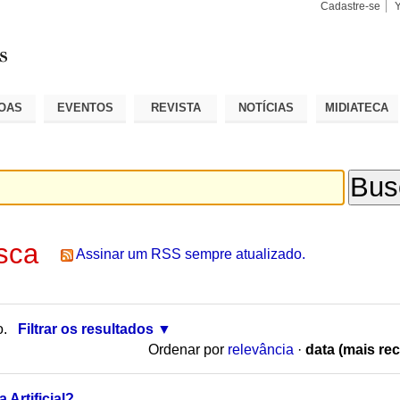
Cadastre-se
Busca
Busca
Avançad
OAS
EVENTOS
REVISTA
NOTÍCIAS
MIDIATECA
sca
Assinar um RSS sempre atualizado.
o.
Filtrar os resultados
Ordenar por
relevância
·
data (mais rec
 Artificial?