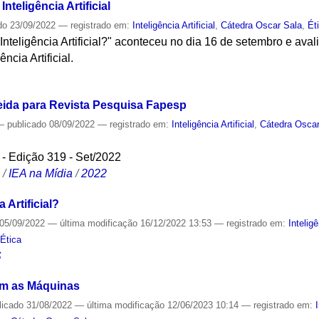
nteligência Artificial
do
23/09/2022
— registrado em:
Inteligência Artificial
,
Cátedra Oscar Sala
,
Ét
Inteligência Artificial?" aconteceu no dia 16 de setembro e ava
ncia Artificial.
S
meida para Revista Pesquisa Fapesp
—
publicado
08/09/2022
— registrado em:
Inteligência Artificial
,
Cátedra Oscar
- Edição 319 - Set/2022
S
/
IEA na Mídia
/
2022
 Artificial?
05/09/2022
—
última modificação
16/12/2022 13:53
— registrado em:
Inteligê
,
Ética
S
m as Máquinas
licado
31/08/2022
—
última modificação
12/06/2023 10:14
— registrado em: