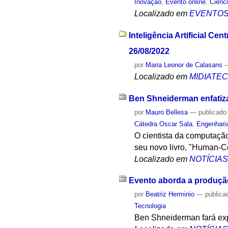
Inovação
,
Evento online
,
Ciênc
Localizado em
EVENTO
Inteligência Artificial 
26/08/2022
por
Maria Leonor de Calasans
Localizado em
MIDIATE
Ben Shneiderman enfatiza 
por
Mauro Bellesa
—
publicado
Cátedra Oscar Sala
,
Engenhari
O cientista da computaçã
seu novo livro, "Human-C
Localizado em
NOTÍCIA
Evento aborda a produção 
por
Beatriz Herminio
—
publica
Tecnologia
Ben Shneiderman fará exp