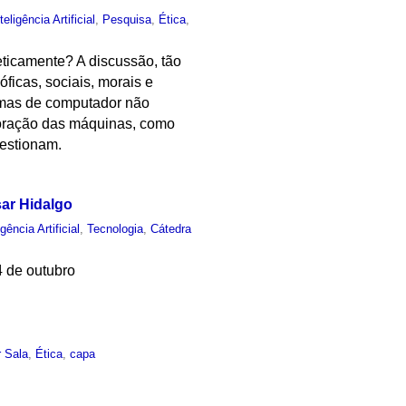
teligência Artificial
,
Pesquisa
,
Ética
,
ticamente? A discussão, tão
óficas, sociais, morais e
ramas de computador não
 coração das máquinas, como
estionam.
sar Hidalgo
igência Artificial
,
Tecnologia
,
Cátedra
 de outubro
 Sala
,
Ética
,
capa