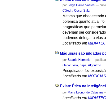
por
Jorge Paulo Soares
—
publ
Cátedra Oscar Sala
Mesmo que obedecendo a 
polêmica quanto atual, foi
pragmáticas que permeiam 
deveriam ser considerado
podemos delegar a elas a
Localizado em
MIDIATE
Máquinas são julgadas po
por
Beatriz Herminio
—
publica
Oscar Sala
,
capa
,
Algoritmo
Pesquisador fez exposiç
Localizado em
NOTÍCIA
Existe Ética na Inteligênci
por
Maria Leonor de Calasans
Localizado em
MIDIATE