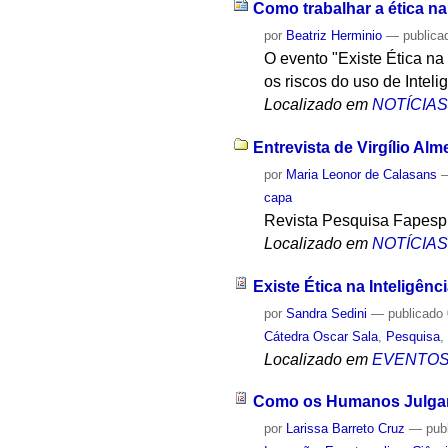
Como trabalhar a ética na I
por
Beatriz Herminio
—
publica
O evento "Existe Ética na 
os riscos do uso de Inteligê
Localizado em
NOTÍCIA
Entrevista de Virgílio Al
por
Maria Leonor de Calasans
capa
Revista Pesquisa Fapesp 
Localizado em
NOTÍCIA
Existe Ética na Inteligência
por
Sandra Sedini
—
publicado
Cátedra Oscar Sala
,
Pesquisa
Localizado em
EVENTO
Como os Humanos Julga
por
Larissa Barreto Cruz
—
pub