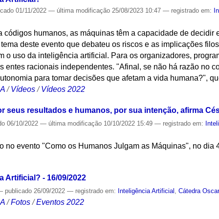
icado
01/11/2022
—
última modificação
25/08/2023 10:47
— registrado em:
In
códigos humanos, as máquinas têm a capacidade de decidir e
 tema deste evento que debateu os riscos e as implicações filos
o uso da inteligência artificial. Para os organizadores, prog
s entes racionais independentes. "Afinal, se não há razão no
utonomia para tomar decisões que afetam a vida humana?", qu
CA
/
Vídeos
/
Vídeos 2022
r seus resultados e humanos, por sua intenção, afirma Cé
do
06/10/2022
—
última modificação
10/10/2022 15:49
— registrado em:
Intel
ão no evento "Como os Humanos Julgam as Máquinas", no dia 4
S
a Artificial? - 16/09/2022
—
publicado
26/09/2022
— registrado em:
Inteligência Artificial
,
Cátedra Oscar
CA
/
Fotos
/
Eventos 2022