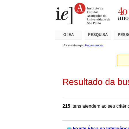
Ir
Ferramentas
Seções
para
Pessoais
o
conteúdo.
|
Ir
para
a
O IEA
PESQUISA
PESS
navegação
Você está aqui:
Página Inicial
Resultado da bu
215
itens atendem ao seu critéri
Existe Ética na Inteligência