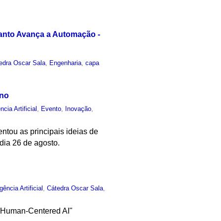
uanto Avança a Automação -
edra Oscar Sala
,
Engenharia
,
capa
ano
ncia Artificial
,
Evento
,
Inovação
,
tou as principais ideias de
dia 26 de agosto.
igência Artificial
,
Cátedra Oscar Sala
,
 "Human-Centered AI"