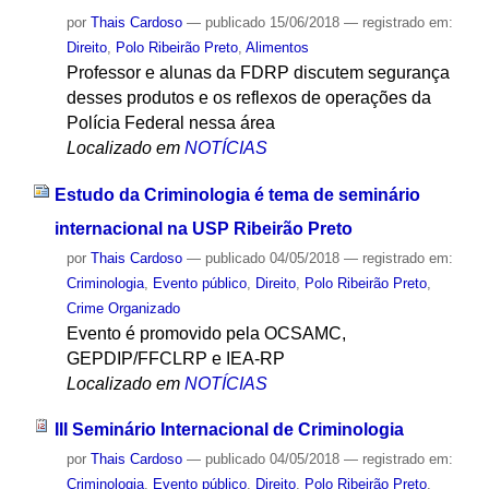
por
Thais Cardoso
—
publicado
15/06/2018
— registrado em:
Direito
,
Polo Ribeirão Preto
,
Alimentos
Professor e alunas da FDRP discutem segurança
desses produtos e os reflexos de operações da
Polícia Federal nessa área
Localizado em
NOTÍCIAS
Estudo da Criminologia é tema de seminário
internacional na USP Ribeirão Preto
por
Thais Cardoso
—
publicado
04/05/2018
— registrado em:
Criminologia
,
Evento público
,
Direito
,
Polo Ribeirão Preto
,
Crime Organizado
Evento é promovido pela OCSAMC,
GEPDIP/FFCLRP e IEA-RP
Localizado em
NOTÍCIAS
III Seminário Internacional de Criminologia
por
Thais Cardoso
—
publicado
04/05/2018
— registrado em:
Criminologia
,
Evento público
,
Direito
,
Polo Ribeirão Preto
,