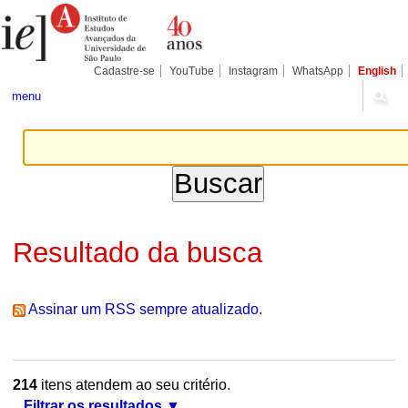
Ir
Ferramentas
Seções
para
Pessoais
o
conteúdo.
|
Cadastre-se
YouTube
Instagram
WhatsApp
English
Ir
para
menu
a
navegação
Resultado da busca
Assinar um RSS sempre atualizado.
214
itens atendem ao seu critério.
Filtrar os resultados