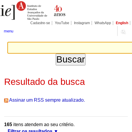
Ir
Ferramentas
Seções
para
Pessoais
o
conteúdo.
|
Cadastre-se
YouTube
Instagram
WhatsApp
English
Ir
para
menu
a
navegação
Resultado da busca
Assinar um RSS sempre atualizado.
165
itens atendem ao seu critério.
Filtrar os resultados