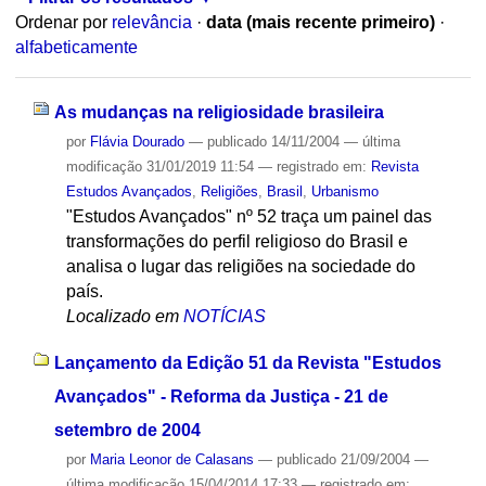
Ordenar por
relevância
·
data (mais recente primeiro)
·
alfabeticamente
As mudanças na religiosidade brasileira
por
Flávia Dourado
—
publicado
14/11/2004
—
última
modificação
31/01/2019 11:54
— registrado em:
Revista
Estudos Avançados
,
Religiões
,
Brasil
,
Urbanismo
"Estudos Avançados" nº 52 traça um painel das
transformações do perfil religioso do Brasil e
analisa o lugar das religiões na sociedade do
país.
Localizado em
NOTÍCIAS
Lançamento da Edição 51 da Revista "Estudos
Avançados" - Reforma da Justiça - 21 de
setembro de 2004
por
Maria Leonor de Calasans
—
publicado
21/09/2004
—
última modificação
15/04/2014 17:33
— registrado em: