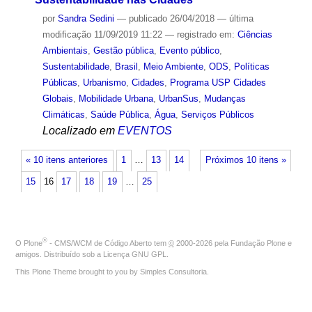
por
Sandra Sedini
—
publicado
26/04/2018
—
última
modificação
11/09/2019 11:22
— registrado em:
Ciências
Ambientais
,
Gestão pública
,
Evento público
,
Sustentabilidade
,
Brasil
,
Meio Ambiente
,
ODS
,
Políticas
Públicas
,
Urbanismo
,
Cidades
,
Programa USP Cidades
Globais
,
Mobilidade Urbana
,
UrbanSus
,
Mudanças
Climáticas
,
Saúde Pública
,
Água
,
Serviços Públicos
Localizado em
EVENTOS
« 10 itens anteriores
1
…
13
14
Próximos 10 itens »
15
16
17
18
19
…
25
®
O
Plone
- CMS/WCM de Código Aberto
tem
©
2000-2026 pela
Fundação Plone
e
amigos. Distribuído sob a
Licença GNU GPL
.
This Plone Theme brought to you by
Simples Consultoria
.