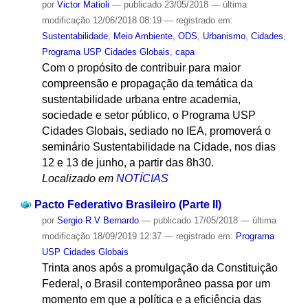
por
Victor Matioli
—
publicado
23/05/2018
—
última
modificação
12/06/2018 08:19
— registrado em:
Sustentabilidade
,
Meio Ambiente
,
ODS
,
Urbanismo
,
Cidades
,
Programa USP Cidades Globais
,
capa
Com o propósito de contribuir para maior
compreensão e propagação da temática da
sustentabilidade urbana entre academia,
sociedade e setor público, o Programa USP
Cidades Globais, sediado no IEA, promoverá o
seminário Sustentabilidade na Cidade, nos dias
12 e 13 de junho, a partir das 8h30.
Localizado em
NOTÍCIAS
Pacto Federativo Brasileiro (Parte II)
por
Sergio R V Bernardo
—
publicado
17/05/2018
—
última
modificação
18/09/2019 12:37
— registrado em:
Programa
USP Cidades Globais
Trinta anos após a promulgação da Constituição
Federal, o Brasil contemporâneo passa por um
momento em que a política e a eficiência das