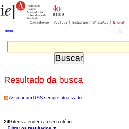
Ir
Ferramentas
Seções
para
Pessoais
o
conteúdo.
|
Cadastre-se
YouTube
Instagram
WhatsApp
English
Ir
para
menu
a
navegação
Resultado da busca
Assinar um RSS sempre atualizado.
249
itens atendem ao seu critério.
Filtrar os resultados