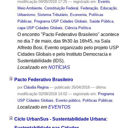
modificação
04/05/2018 17:25
— registrado em:
Evento
,
Meio Ambiente
,
Constituição Federal
,
Federação
,
Educação
,
Urbanismo
,
Sistema Tributário
,
Economia
,
Políticas
Públicas
,
Programa USP Cidades Globais
,
Saúde Pública
,
capa USP Cidades Globais
,
Ciência Política
O encontro "Pacto Federativo Brasileiro" acontece
no dia 7 de maio, das 9h30 às 16h45, na Sala
Alfredo Bosi. Evento organizado pelo projeto USP
Cidades Globais e pelo Instituto Democracia e
Sustentabilidade (IDS).
Localizado em
NOTÍCIAS
Pacto Federativo Brasileiro
por
Cláudia Regina
—
publicado
26/04/2018
—
última
modificação
02/08/2018 14:02
— registrado em:
Programa
USP Cidades Globais
,
Evento público
,
Políticas Públicas
Localizado em
EVENTOS
Ciclo UrbanSus - Sustentabilidade Urbana:
Sustentabilidade nas Cidades