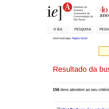
Ir
Ferramentas
Seções
para
Pessoais
o
conteúdo.
|
Ir
para
a
O IEA
PESQUISA
PESS
navegação
Você está aqui:
Página Inicial
Resultado da bu
156
itens atendem ao seu critéri