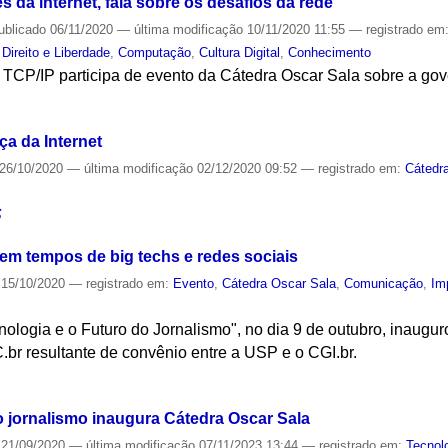
s da internet, fala sobre os desafios da rede
ublicado
06/11/2020
—
última modificação
10/11/2020 11:55
— registrado em
Direito e Liberdade
,
Computação
,
Cultura Digital
,
Conhecimento
s TCP/IP participa de evento da Cátedra Oscar Sala sobre a go
S
a da Internet
26/10/2020
—
última modificação
02/12/2020 09:52
— registrado em:
Cátedr
S
 em tempos de big techs e redes sociais
15/10/2020
— registrado em:
Evento
,
Cátedra Oscar Sala
,
Comunicação
,
Im
ologia e o Futuro do Jornalismo", no dia 9 de outubro, inaugu
.br resultante de convênio entre a USP e o CGI.br.
S
o jornalismo inaugura Cátedra Oscar Sala
21/09/2020
—
última modificação
07/11/2023 13:44
— registrado em:
Tecnol