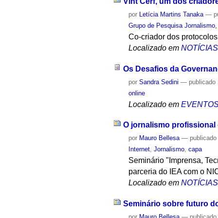
Vint Cerf, um dos criadore
por
Letícia Martins Tanaka
—
p
Grupo de Pesquisa Jornalismo, 
Co-criador dos protocolo
Localizado em
NOTÍCIA
Os Desafios da Governanç
por
Sandra Sedini
—
publicado
online
Localizado em
EVENTO
O jornalismo profissional
por
Mauro Bellesa
—
publicado
Internet
,
Jornalismo
,
capa
Seminário "Imprensa, Tecn
parceria do IEA com o NIC
Localizado em
NOTÍCIA
Seminário sobre futuro d
por
Mauro Bellesa
—
publicado