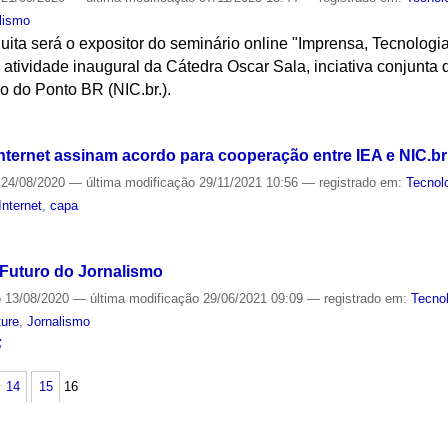
lismo
uita será o expositor do seminário online "Imprensa, Tecnologia
, atividade inaugural da Cátedra Oscar Sala, inciativa conjunta
 do Ponto BR (NIC.br.).
S
nternet assinam acordo para cooperação entre IEA e NIC.br
24/08/2020
—
última modificação
29/11/2021 10:56
— registrado em:
Tecnol
Internet
,
capa
S
 Futuro do Jornalismo
o
13/08/2020
—
última modificação
29/06/2021 09:09
— registrado em:
Tecno
ture
,
Jornalismo
S
14
15
16