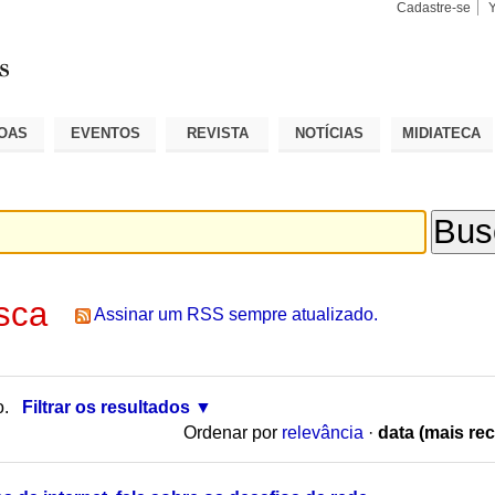
Cadastre-se
Busca
Busca
Avançad
OAS
EVENTOS
REVISTA
NOTÍCIAS
MIDIATECA
sca
Assinar um RSS sempre atualizado.
o.
Filtrar os resultados
Ordenar por
relevância
·
data (mais rec