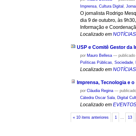
Imprensa
,
Cultura Digital
,
Jorna
O jornalista Rodrigo Mesq
dia 9 de outubro, às 9h30
Informação e Coordenação
Localizado em
NOTÍCIA
USP e Comitê Gestor da I
por
Mauro Bellesa
—
publicado
Políticas Públicas
,
Sociedade
,
Localizado em
NOTÍCIA
Imprensa, Tecnologia e o
por
Cláudia Regina
—
publicad
Cátedra Oscar Sala
,
Digital Cul
Localizado em
EVENTO
« 10 itens anteriores
1
…
13