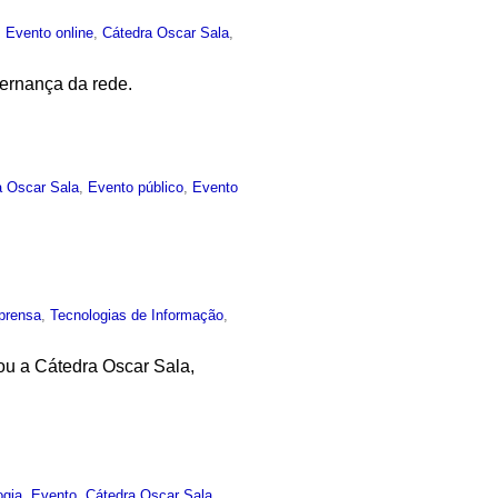
:
Evento online
,
Cátedra Oscar Sala
,
vernança da rede.
a Oscar Sala
,
Evento público
,
Evento
prensa
,
Tecnologias de Informação
,
rou a Cátedra Oscar Sala,
ogia
,
Evento
,
Cátedra Oscar Sala
,