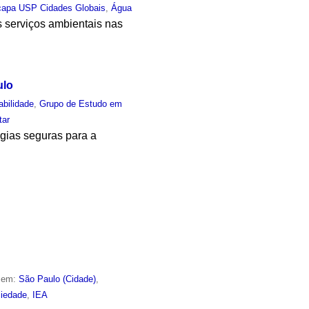
capa USP Cidades Globais
,
Água
s serviços ambientais nas
ulo
abilidade
,
Grupo de Estudo em
tar
ogias seguras para a
o em:
São Paulo (Cidade)
,
iedade
,
IEA