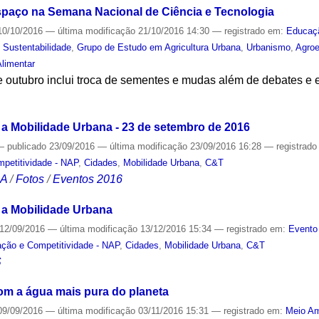
spaço na Semana Nacional de Ciência e Tecnologia
0/10/2016
—
última modificação
21/10/2016 14:30
— registrado em:
Educaç
,
Sustentabilidade
,
Grupo de Estudo em Agricultura Urbana
,
Urbanismo
,
Agroe
limentar
 outubro inclui troca de sementes e mudas além de debates e
S
 a Mobilidade Urbana - 23 de setembro de 2016
—
publicado
23/09/2016
—
última modificação
23/09/2016 16:28
— registrad
mpetitividade - NAP
,
Cidades
,
Mobilidade Urbana
,
C&T
CA
/
Fotos
/
Eventos 2016
a a Mobilidade Urbana
12/09/2016
—
última modificação
13/12/2016 15:34
— registrado em:
Evento
ação e Competitividade - NAP
,
Cidades
,
Mobilidade Urbana
,
C&T
S
om a água mais pura do planeta
9/09/2016
—
última modificação
03/11/2016 15:31
— registrado em:
Meio Am