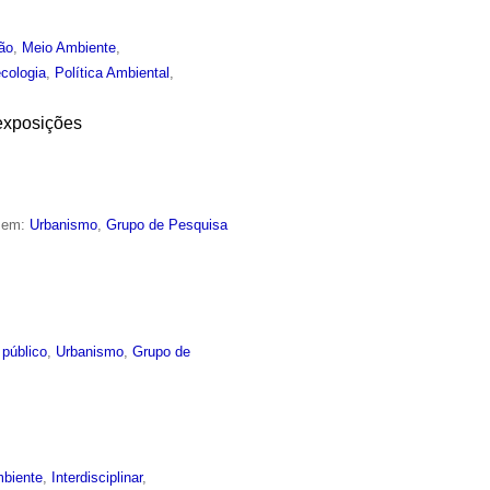
ão
,
Meio Ambiente
,
cologia
,
Política Ambiental
,
 exposições
o em:
Urbanismo
,
Grupo de Pesquisa
 público
,
Urbanismo
,
Grupo de
biente
,
Interdisciplinar
,