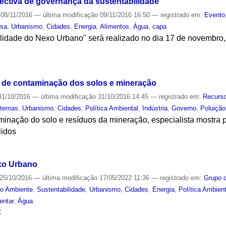
ctiva de governança da sustentabilidade
08/11/2016
—
última modificação
09/11/2016 16:50
— registrado em:
Evento
isa
,
Urbanismo
,
Cidades
,
Energia
,
Alimentos
,
Água
,
capa
lidade do Nexo Urbano" será realizado no dia 17 de novembro,
S
a de contaminação dos solos e mineração
1/10/2016
—
última modificação
31/10/2016 14:45
— registrado em:
Recurso
stemas
,
Urbanismo
,
Cidades
,
Política Ambiental
,
Indústria
,
Governo
,
Poluição
inação do solo e resíduos da mineração, especialista mostra pr
lidos
S
xo Urbano
25/10/2016
—
última modificação
17/05/2022 11:36
— registrado em:
Grupo 
o Ambiente
,
Sustentabilidade
,
Urbanismo
,
Cidades
,
Energia
,
Política Ambient
entar
,
Água
S