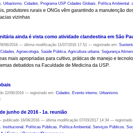
s
,
Urbanismo
,
Cidades
,
Programa USP Cidades Globais
,
Política Ambiental
,
ais, produtores rurais e ONGs vêm garantindo a manutenção do
acias vizinhas
S
itária ainda é vista como atividade clandestina em São Pa
8/06/2016
—
última modificação
11/07/2016 17:51
— registrado em:
Sustent
,
Cidades
,
Agroecologia
,
Saúde Pública
,
Agricultura urbana
,
Segurança Alimen
eas mais apropriadas para cultivo, práticas de manejo e tecnol
m temas debatidos na Faculdade de Medicina da USP.
S
obais
ado
22/06/2016
— registrado em:
Cidades
,
Evento interno
,
Urbanismo
S
e junho de 2016 - 1a. reunião
—
publicado
16/06/2016
—
última modificação
07/03/2017 14:34
— registrad
o
,
Institucional
,
Políticas Públicas
,
Política Ambiental
,
Serviços Públicos
,
Soc