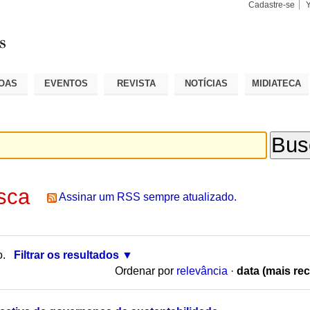
Cadastre-se
Busca
Busca
Avançad
OAS
EVENTOS
REVISTA
NOTÍCIAS
MIDIATECA
sca
Assinar um RSS sempre atualizado.
o.
Filtrar os resultados
Ordenar por
relevância
·
data (mais rec