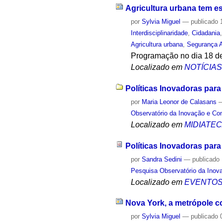
Agricultura urbana tem e
por
Sylvia Miguel
—
publicado
1
Interdisciplinaridade
,
Cidadania
Agricultura urbana
,
Segurança A
Programação no dia 18 de
Localizado em
NOTÍCIA
Políticas Inovadoras para
por
Maria Leonor de Calasans
Observatório da Inovação e Co
Localizado em
MIDIATE
Políticas Inovadoras par
por
Sandra Sedini
—
publicado
Pesquisa Observatório da Inov
Localizado em
EVENTO
Nova York, a metrópole c
por
Sylvia Miguel
—
publicado
0