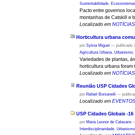
Sustentabilidade
,
Ecossistema
Pacto entre governos loc
montanhas de Catskill e b
Localizado em
NOTÍCIA
Horticultura urbana comun
por
Sylvia Miguel
—
publicado
2
Agricultura Urbana
,
Urbanismo
Variedades de plantas, ár
horticultura urbana fora
Localizado em
NOTÍCIA
Reunião USP Cidades Gl
por
Rafael Borsanelli
—
public
Localizado em
EVENTO
USP Cidades Globais -16 d
por
Maria Leonor de Calasans
Interdisciplinaridade
,
Urbanism