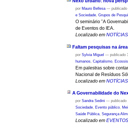
Nexo urbano: nova perspe
por
Mauro Bellesa
—
publicado
e Sociedade
,
Grupos de Pesqu
O seminário "A Governabi
de Eventos do IEA.
Localizado em
NOTÍCIA
Faltam pesquisas na áre
por
Sylvia Miguel
—
publicado
3
humanos
,
Capitalismo
,
Ecossi
Em palestras sobre contam
Nacional de Resíduos Só
Localizado em
NOTÍCIA
A Governabilidade do Ne
por
Sandra Sedini
—
publicado
Sociedade
,
Evento público
,
Mei
Saúde Pública
,
Segurança Alim
Localizado em
EVENTO