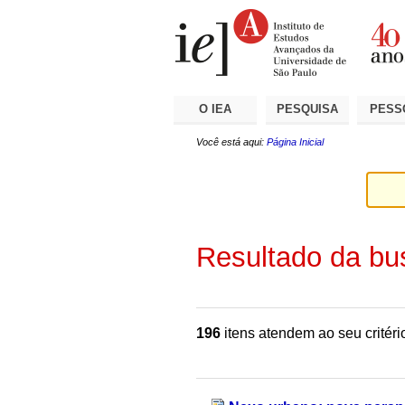
Ir
Ferramentas
Seções
para
Pessoais
o
conteúdo.
|
Ir
para
a
O IEA
PESQUISA
PESS
navegação
Você está aqui:
Página Inicial
Resultado da bu
196
itens atendem ao seu critéri