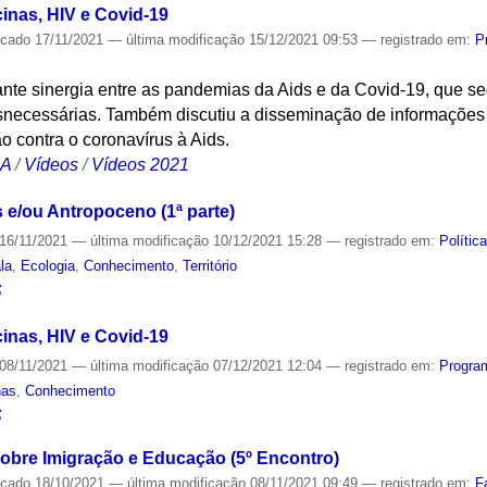
cinas, HIV e Covid-19
icado
17/11/2021
—
última modificação
15/12/2021 09:53
— registrado em:
P
tante sinergia entre as pandemias da Aids e da Covid-19, que 
necessárias. Também discutiu a disseminação de informações
 contra o coronavírus à Aids.
CA
/
Vídeos
/
Vídeos 2021
 e/ou Antropoceno (1ª parte)
16/11/2021
—
última modificação
10/12/2021 15:28
— registrado em:
Polític
la
,
Ecologia
,
Conhecimento
,
Território
S
cinas, HIV e Covid-19
08/11/2021
—
última modificação
07/12/2021 12:04
— registrado em:
Progra
nas
,
Conhecimento
S
Sobre Imigração e Educação (5º Encontro)
icado
18/10/2021
—
última modificação
08/11/2021 09:49
— registrado em:
F