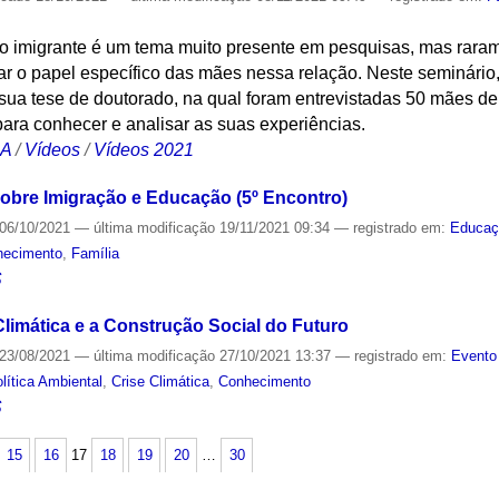
 do imigrante é um tema muito presente em pesquisas, mas rara
ar o papel específico das mães nessa relação. Neste seminário
 sua tese de doutorado, na qual foram entrevistadas 50 mães d
ara conhecer e analisar as suas experiências.
CA
/
Vídeos
/
Vídeos 2021
Sobre Imigração e Educação (5º Encontro)
06/10/2021
—
última modificação
19/11/2021 09:34
— registrado em:
Educaç
hecimento
,
Família
S
 Climática e a Construção Social do Futuro
23/08/2021
—
última modificação
27/10/2021 13:37
— registrado em:
Evento
lítica Ambiental
,
Crise Climática
,
Conhecimento
S
15
16
17
18
19
20
…
30