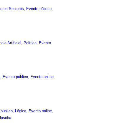
sores Seniores
,
Evento público
,
ncia Artificial
,
Política
,
Evento
a
,
Evento público
,
Evento online
,
 público
,
Lógica
,
Evento online
,
ilosofia