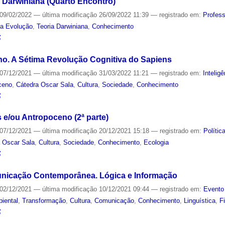
 Darwiniana (Quarto Encontro)
09/02/2022
—
última modificação
26/09/2022 11:39
— registrado em:
Profes
da Evolução
,
Teoria Darwiniana
,
Conhecimento
S
o. A Sétima Revolução Cognitiva do Sapiens
07/12/2021
—
última modificação
31/03/2022 11:21
— registrado em:
Inteligê
ceno
,
Cátedra Oscar Sala
,
Cultura
,
Sociedade
,
Conhecimento
S
 e/ou Antropoceno (2ª parte)
07/12/2021
—
última modificação
20/12/2021 15:18
— registrado em:
Polític
 Oscar Sala
,
Cultura
,
Sociedade
,
Conhecimento
,
Ecologia
S
nicação Contemporânea. Lógica e Informação
02/12/2021
—
última modificação
10/12/2021 09:44
— registrado em:
Evento
iental
,
Transformação
,
Cultura
,
Comunicação
,
Conhecimento
,
Linguística
,
F
S