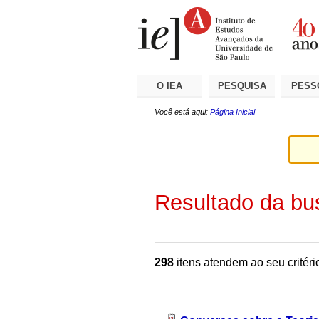
Ir
Ferramentas
Seções
para
Pessoais
o
conteúdo.
|
Ir
para
a
O IEA
PESQUISA
PESS
navegação
Você está aqui:
Página Inicial
Resultado da bu
298
itens atendem ao seu critéri