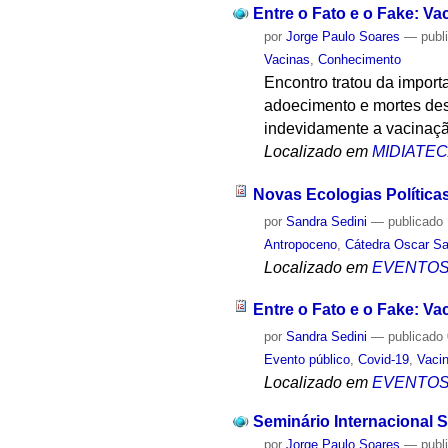
Entre o Fato e o Fake: Va
por
Jorge Paulo Soares
—
publ
Vacinas
,
Conhecimento
Encontro tratou da impor
adoecimento e mortes des
indevidamente a vacinação
Localizado em
MIDIATE
Novas Ecologias Políticas
por
Sandra Sedini
—
publicado
Antropoceno
,
Cátedra Oscar Sa
Localizado em
EVENTO
Entre o Fato e o Fake: Va
por
Sandra Sedini
—
publicado
Evento público
,
Covid-19
,
Vaci
Localizado em
EVENTO
Seminário Internacional 
por
Jorge Paulo Soares
—
publ