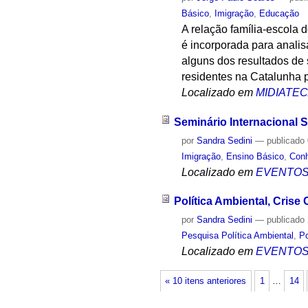
Básico
,
Imigração
,
Educação
A relação família-escola
é incorporada para analis
alguns dos resultados de
residentes na Catalunha p
Localizado em
MIDIATE
Seminário Internacional 
por
Sandra Sedini
—
publicado
Imigração
,
Ensino Básico
,
Con
Localizado em
EVENTO
Política Ambiental, Crise
por
Sandra Sedini
—
publicado
Pesquisa Política Ambiental
,
Po
Localizado em
EVENTO
« 10 itens anteriores
1
…
14