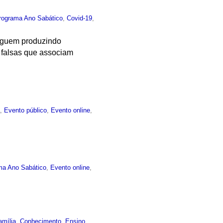
rograma Ano Sabático
,
Covid-19
,
seguem produzindo
 falsas que associam
a
,
Evento público
,
Evento online
,
ma Ano Sabático
,
Evento online
,
amília
,
Conhecimento
,
Ensino