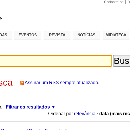
Cadastre-se
Busca
Busca
Avançad
OAS
EVENTOS
REVISTA
NOTÍCIAS
MIDIATECA
sca
Assinar um RSS sempre atualizado.
o.
Filtrar os resultados
Ordenar por
relevância
·
data (mais rec