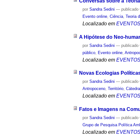
Conversas sobre a Teoria
por
Sandra Sedini
—
publicado
Evento online
,
Ciência
,
Teoria 
Localizado em
EVENTO
A Hipótese do Neo-human
por
Sandra Sedini
—
publicado
público
,
Evento online
,
Antropo
Localizado em
EVENTO
Novas Ecologias Políticas
por
Sandra Sedini
—
publicado
Antropoceno
,
Território
,
Cátedra
Localizado em
EVENTO
Fatos e Imagens na Comu
por
Sandra Sedini
—
publicado
Grupo de Pesquisa Política Amb
Localizado em
EVENTO