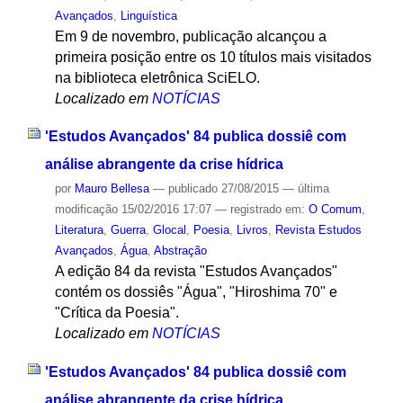
Avançados
,
Linguística
Em 9 de novembro, publicação alcançou a
primeira posição entre os 10 títulos mais visitados
na biblioteca eletrônica SciELO.
Localizado em
NOTÍCIAS
'Estudos Avançados' 84 publica dossiê com
análise abrangente da crise hídrica
por
Mauro Bellesa
—
publicado
27/08/2015
—
última
modificação
15/02/2016 17:07
— registrado em:
O Comum
,
Literatura
,
Guerra
,
Glocal
,
Poesia
,
Livros
,
Revista Estudos
Avançados
,
Água
,
Abstração
A edição 84 da revista "Estudos Avançados"
contém os dossiês "Água", "Hiroshima 70" e
"Crítica da Poesia".
Localizado em
NOTÍCIAS
'Estudos Avançados' 84 publica dossiê com
análise abrangente da crise hídrica