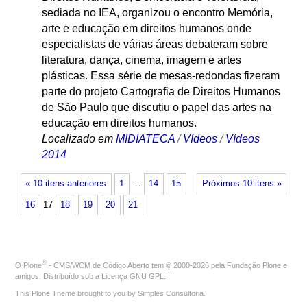
sediada no IEA, organizou o encontro Memória,
arte e educação em direitos humanos onde
especialistas de várias áreas debateram sobre
literatura, dança, cinema, imagem e artes
plásticas. Essa série de mesas-redondas fizeram
parte do projeto Cartografia de Direitos Humanos
de São Paulo que discutiu o papel das artes na
educação em direitos humanos.
Localizado em
MIDIATECA
/
Vídeos
/
Vídeos
2014
« 10 itens anteriores
1
…
14
15
Próximos 10 itens »
16
17
18
19
20
21
®
O
Plone
- CMS/WCM de Código Aberto
tem
©
2000-2026 pela
Fundação Plone
e
amigos. Distribuído sob a
Licença GNU GPL
.
This Plone Theme brought to you by
Simples Consultoria
.