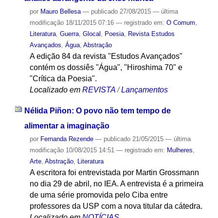
por
Mauro Bellesa
—
publicado
27/08/2015
—
última
modificação
18/11/2015 07:16
— registrado em:
O Comum
,
Literatura
,
Guerra
,
Glocal
,
Poesia
,
Revista Estudos
Avançados
,
Água
,
Abstração
A edição 84 da revista "Estudos Avançados"
contém os dossiês "Água", "Hiroshima 70" e
"Crítica da Poesia".
Localizado em
REVISTA
/
Lançamentos
Nélida Piñon: O povo não tem tempo de
alimentar a imaginação
por
Fernanda Rezende
—
publicado
21/05/2015
—
última
modificação
10/08/2015 14:51
— registrado em:
Mulheres
,
Arte
,
Abstração
,
Literatura
A escritora foi entrevistada por Martin Grossmann
no dia 29 de abril, no IEA. A entrevista é a primeira
de uma série promovida pelo Ciba entre
professores da USP com a nova titular da cátedra.
Localizado em
NOTÍCIAS