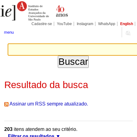
Ir
Ferramentas
Seções
para
Pessoais
o
conteúdo.
|
Cadastre-se
YouTube
Instagram
WhatsApp
English
Ir
para
menu
a
navegação
Resultado da busca
Assinar um RSS sempre atualizado.
203
itens atendem ao seu critério.
Filtrar os resultados