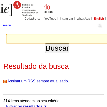
Ir
Ferramentas
Seções
para
Pessoais
o
conteúdo.
|
Cadastre-se
YouTube
Instagram
WhatsApp
English
Ir
para
menu
a
navegação
Resultado da busca
Assinar um RSS sempre atualizado.
214
itens atendem ao seu critério.
Filtrar os resultados