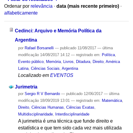
Ordenar por
relevância
·
data (mais recente primeiro)
·
alfabeticamente
Cedinci: Arquivo e Memória Política da
Argentina
por
Rafael Borsanelli
—
publicado
11/08/2017
—
última
modificação
14/08/2017 14:12
— registrado em:
Política
,
Evento público
,
Memória
,
Livros
,
Ditadura
,
Direito
,
América
Latina
,
Ciências Sociais
,
Argentina
Localizado em
EVENTOS
Jurimetria
por
Sergio R V Bernardo
—
publicado
12/06/2017
—
última
modificação
18/09/2019 13:01
— registrado em:
Matemática
,
Direito
,
Ciências Humanas
,
Ciências Exatas
,
Multidisciplinaridade
,
Interdisciplinaridade
A jurimetria é uma técnica que funde direito e
estatística e que tem sido cada vez mais utilizada