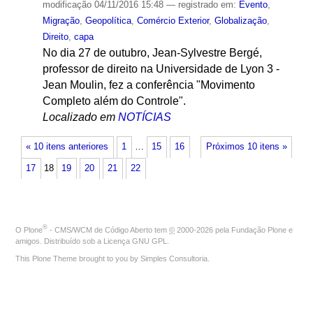
modificação
04/11/2016 15:48
— registrado em:
Evento
,
Migração
,
Geopolítica
,
Comércio Exterior
,
Globalização
,
Direito
,
capa
No dia 27 de outubro, Jean-Sylvestre Bergé,
professor de direito na Universidade de Lyon 3 -
Jean Moulin, fez a conferência "Movimento
Completo além do Controle".
Localizado em
NOTÍCIAS
« 10 itens anteriores
1
…
15
16
Próximos 10 itens »
17
18
19
20
21
22
®
O
Plone
- CMS/WCM de Código Aberto
tem
©
2000-2026 pela
Fundação Plone
e
amigos. Distribuído sob a
Licença GNU GPL
.
This Plone Theme brought to you by
Simples Consultoria
.