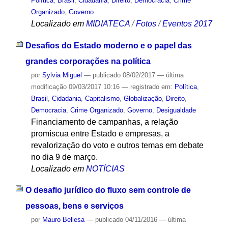
Política
,
Brasil
,
Cidadania
,
Direito
,
Democracia
,
Crime
Organizado
,
Governo
Localizado em
MIDIATECA
/
Fotos
/
Eventos 2017
Desafios do Estado moderno e o papel das
grandes corporações na política
por
Sylvia Miguel
—
publicado
08/02/2017
—
última
modificação
09/03/2017 10:16
— registrado em:
Política
,
Brasil
,
Cidadania
,
Capitalismo
,
Globalização
,
Direito
,
Democracia
,
Crime Organizado
,
Governo
,
Desigualdade
Financiamento de campanhas, a relação
promíscua entre Estado e empresas, a
revalorização do voto e outros temas em debate
no dia 9 de março.
Localizado em
NOTÍCIAS
O desafio jurídico do fluxo sem controle de
pessoas, bens e serviços
por
Mauro Bellesa
—
publicado
04/11/2016
—
última