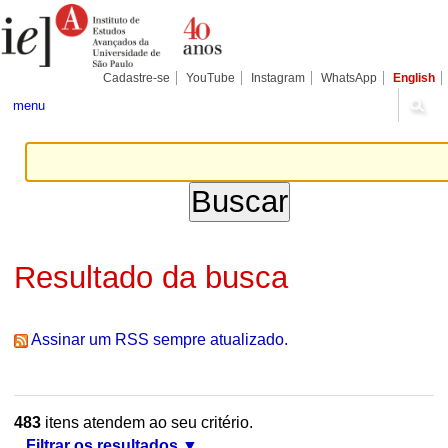
Ir
Ferramentas
Seções
para
Pessoais
o
conteúdo.
|
Cadastre-se
YouTube
Instagram
WhatsApp
English
Ir
para
menu
a
navegação
Resultado da busca
Assinar um RSS sempre atualizado.
483
itens atendem ao seu critério.
Filtrar os resultados