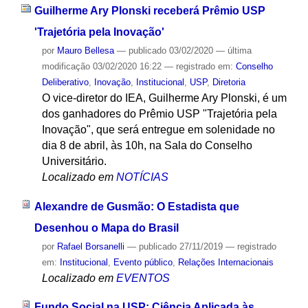
Guilherme Ary Plonski receberá Prêmio USP
'Trajetória pela Inovação'
por
Mauro Bellesa
—
publicado
03/02/2020
—
última
modificação
03/02/2020 16:22
— registrado em:
Conselho
Deliberativo
,
Inovação
,
Institucional
,
USP
,
Diretoria
O vice-diretor do IEA, Guilherme Ary Plonski, é um
dos ganhadores do Prêmio USP "Trajetória pela
Inovação", que será entregue em solenidade no
dia 8 de abril, às 10h, na Sala do Conselho
Universitário.
Localizado em
NOTÍCIAS
Alexandre de Gusmão: O Estadista que
Desenhou o Mapa do Brasil
por
Rafael Borsanelli
—
publicado
27/11/2019
— registrado
em:
Institucional
,
Evento público
,
Relações Internacionais
Localizado em
EVENTOS
Fundo Social na USP: Ciência Aplicada às