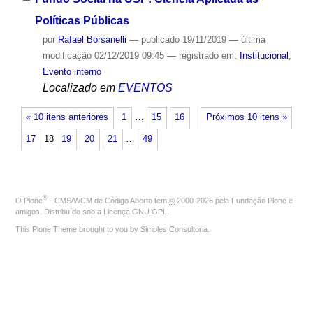
Políticas Públicas
por
Rafael Borsanelli
—
publicado
19/11/2019
—
última
modificação
02/12/2019 09:45
— registrado em:
Institucional
,
Evento interno
Localizado em
EVENTOS
« 10 itens anteriores
1
…
15
16
Próximos 10 itens »
17
18
19
20
21
…
49
®
O
Plone
- CMS/WCM de Código Aberto
tem
©
2000-2026 pela
Fundação Plone
e
amigos. Distribuído sob a
Licença GNU GPL
.
This Plone Theme brought to you by
Simples Consultoria
.