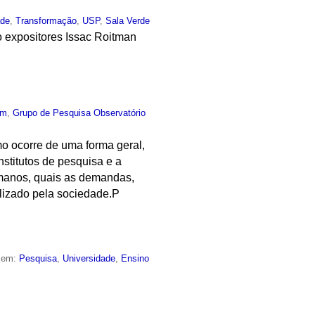
ade
,
Transformação
,
USP
,
Sala Verde
o expositores Issac Roitman
um
,
Grupo de Pesquisa Observatório
o ocorre de uma forma geral,
nstitutos de pesquisa e a
umanos, quais as demandas,
ilizado pela sociedade.P
o em:
Pesquisa
,
Universidade
,
Ensino