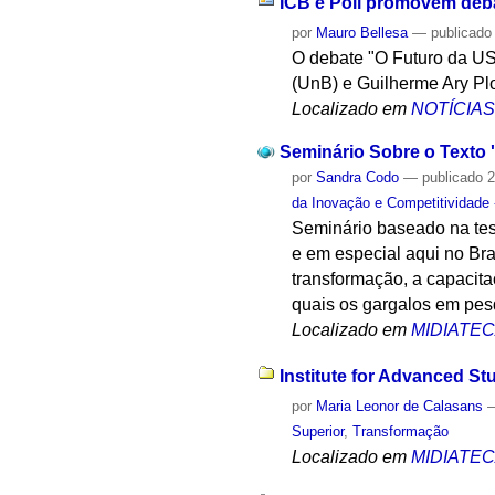
ICB e Poli promovem deba
por
Mauro Bellesa
—
publicado
O debate "O Futuro da US
(UnB) e Guilherme Ary Plo
Localizado em
NOTÍCIA
Seminário Sobre o Texto 
por
Sandra Codo
—
publicado
2
da Inovação e Competitividade
Seminário baseado na tes
e em especial aqui no Bra
transformação, a capacit
quais os gargalos em pesq
Localizado em
MIDIATE
Institute for Advanced St
por
Maria Leonor de Calasans
Superior
,
Transformação
Localizado em
MIDIATE