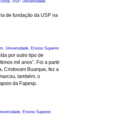
ucional
,
USP
,
Universidade
,
tória de fundação da USP na
um
,
Universidade
,
Ensino Superior
da por outro tipo de
imos mil anos". Foi a partir
a, Cristovam Buarque, fez a
 marcou, também, o
 apoio da Fapesp.
niversidade
,
Ensino Superior
,