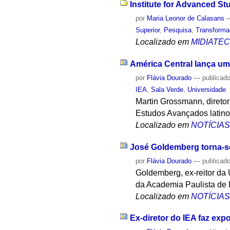
Institute for Advanced St
por
Maria Leonor de Calasans
Superior
,
Pesquisa
,
Transform
Localizado em
MIDIATE
América Central lança u
por
Flávia Dourado
—
publicad
IEA
,
Sala Verde
,
Universidade
Martin Grossmann, diretor 
Estudos Avançados latino-
Localizado em
NOTÍCIA
José Goldemberg torna-s
por
Flávia Dourado
—
publicad
Goldemberg, ex-reitor da 
da Academia Paulista de 
Localizado em
NOTÍCIA
Ex-diretor do IEA faz exp