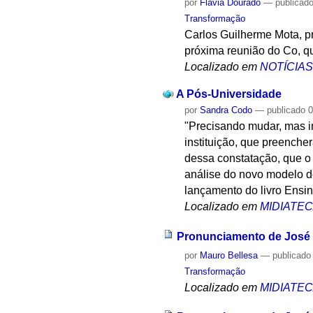
por
Flávia Dourado
—
publicad
Transformação
Carlos Guilherme Mota, pr
próxima reunião do Co, qu
Localizado em
NOTÍCIA
A Pós-Universidade
por
Sandra Codo
—
publicado
0
"Precisando mudar, mas im
instituição, que preenche
dessa constatação, que o 
análise do novo modelo d
lançamento do livro Ensi
Localizado em
MIDIATE
Pronunciamento de José G
por
Mauro Bellesa
—
publicado
Transformação
Localizado em
MIDIATE