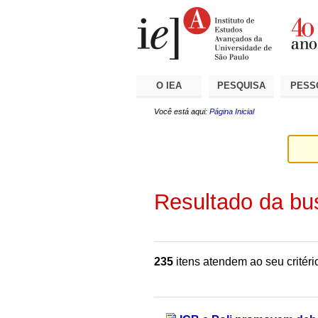
Ir
Ferramentas
Seções
para
Pessoais
o
conteúdo.
|
Ir
para
a
O IEA
PESQUISA
PESS
navegação
Você está aqui:
Página Inicial
Resultado da bu
235
itens atendem ao seu critéri