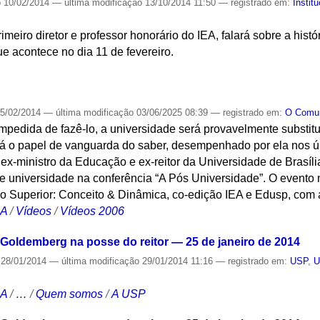
o
10/02/2014
—
última modificação
13/10/2014 11:50
— registrado em:
Instit
imeiro diretor e professor honorário do IEA, falará sobre a his
e acontece no dia 11 de fevereiro.
S
5/02/2014
—
última modificação
03/06/2025 08:39
— registrado em:
O Com
pedida de fazê-lo, a universidade será provavelmente substituí
rá o papel de vanguarda do saber, desempenhado por ela nos últ
ex-ministro da Educação e ex-reitor da Universidade de Brasíli
e universidade na conferência “A Pós Universidade”. O evento
no Superior: Conceito & Dinâmica, co-edição IEA e Edusp, com
CA
/
Vídeos
/
Vídeos 2006
oldemberg na posse do reitor — 25 de janeiro de 2014
28/01/2014
—
última modificação
29/01/2014 11:16
— registrado em:
USP
,
U
CA
/
…
/
Quem somos
/
A USP