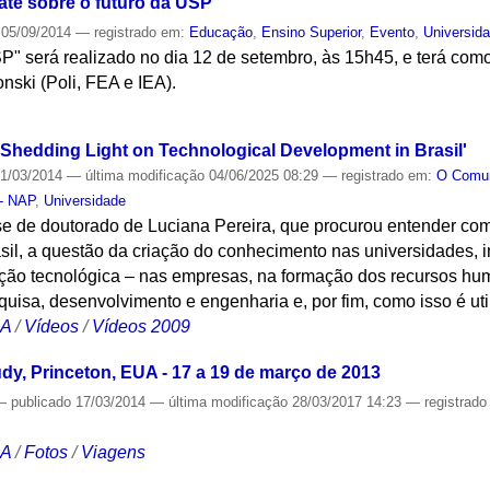
te sobre o futuro da USP
05/09/2014
— registrado em:
Educação
,
Ensino Superior
,
Evento
,
Universid
P" será realizado no dia 12 de setembro, às 15h45, e terá com
nski (Poli, FEA e IEA).
S
'Shedding Light on Technological Development in Brasil'
1/03/2014
—
última modificação
04/06/2025 08:29
— registrado em:
O Com
 - NAP
,
Universidade
e de doutorado de Luciana Pereira, que procurou entender com
sil, a questão da criação do conhecimento nas universidades, i
ação tecnológica – nas empresas, na formação dos recursos h
uisa, desenvolvimento e engenharia e, por fim, como isso é ut
CA
/
Vídeos
/
Vídeos 2009
udy, Princeton, EUA - 17 a 19 de março de 2013
—
publicado
17/03/2014
—
última modificação
28/03/2017 14:23
— registrad
CA
/
Fotos
/
Viagens