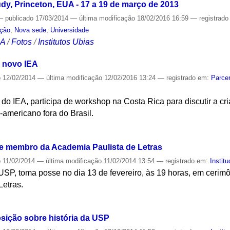
udy, Princeton, EUA - 17 a 19 de março de 2013
—
publicado
17/03/2014
—
última modificação
18/02/2016 16:59
— registrad
ação
,
Nova sede
,
Universidade
CA
/
Fotos
/
Institutos Ubias
m novo IEA
o
12/02/2014
—
última modificação
12/02/2016 13:24
— registrado em:
Parcer
do IEA, participa de workshop na Costa Rica para discutir a cri
americano fora do Brasil.
S
e membro da Academia Paulista de Letras
o
11/02/2014
—
última modificação
11/02/2014 13:54
— registrado em:
Institu
USP, toma posse no dia 13 de fevereiro, às 19 horas, em cerimô
Letras.
S
osição sobre história da USP