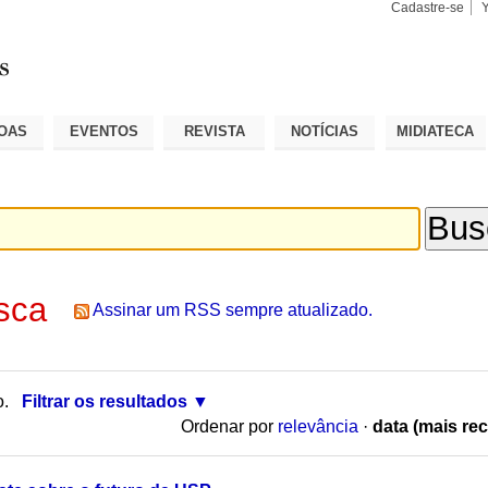
Cadastre-se
Busca
Busca
Avançad
OAS
EVENTOS
REVISTA
NOTÍCIAS
MIDIATECA
sca
Assinar um RSS sempre atualizado.
o.
Filtrar os resultados
Ordenar por
relevância
·
data (mais rec