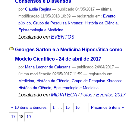
Consensos e Dissensos
por
Cláudia Regina
—
publicado
04/05/2017
—
última
modificação
11/05/2018 10:39
— registrado em:
Evento
público
,
Grupo de Pesquisa Khronos: História da Ciência,
Epistemologia e Medicina
Localizado em
EVENTOS
Georges Sarton e a Medicina Hipocrática como
Modelo Científico - 24 de abril de 2017
por
Maria Leonor de Calasans
—
publicado
24/04/2017
—
última modificação
02/05/2017 11:59
— registrado em:
Medicina
,
História da Ciência
,
Grupo de Pesquisa Khronos:
História da Ciência, Epistemologia e Medicina
Localizado em
MIDIATECA
/
Fotos
/
Eventos 2017
« 10 itens anteriores
1
…
15
16
Próximos 5 itens »
17
18
19