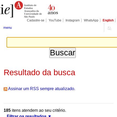
Ir
Ferramentas
Seções
para
Pessoais
o
conteúdo.
|
Cadastre-se
YouTube
Instagram
WhatsApp
English
Ir
para
menu
a
navegação
Resultado da busca
Assinar um RSS sempre atualizado.
185
itens atendem ao seu critério.
Filtrar os resultados