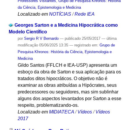
Professores Visitantes
,
Grupo de Pesquisa Khronos: História
da Ciência, Epistemologia e Medicina
Localizado em
NOTÍCIAS
/
Rede IEA
Georges Sarton e a Medicina Hipocrática como
Modelo Científico
por
Sergio R V Bernardo
—
publicado
25/05/2017
—
última
modificação
05/06/2025 13:35
— registrado em:
Grupo de
Pesquisa Khronos: História da Ciência, Epistemologia e
Medicina
Gildo Santos (FFLCH e IEA-USP) apresenta um
esboço da obra de Sarton e sua aplicação para os
tratados ditos hipocráticos. O objetivo não é
examinar as obras atribuídas a Hipócrates, seus
predecessores ou seguidores, mas sim sublinhar
alguns dos aspectos levantados por Sarton a esse
respeito, problematizando-os.
Localizado em
MIDIATECA
/
Vídeos
/
Vídeos
2017