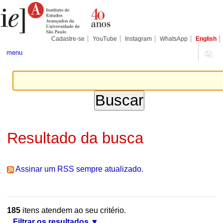
Ir
Ferramentas
Seções
para
Pessoais
o
conteúdo.
|
Cadastre-se
YouTube
Instagram
WhatsApp
English
Ir
para
menu
a
navegação
Resultado da busca
Assinar um RSS sempre atualizado.
185
itens atendem ao seu critério.
Filtrar os resultados