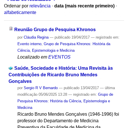
Ordenar por
relevância
·
data (mais recente primeiro)
·
alfabeticamente
Reunião Grupo de Pesquisa Khronos
por
Cláudia Regina
—
publicado
19/04/2017
— registrado em:
Evento interno
,
Grupo de Pesquisa Khronos: História da
Ciência, Epistemologia e Medicina
Localizado em
EVENTOS
Saúde, Sociedade e História: Uma Revisita às
Contribuições de Ricardo Bruno Mendes
Gonçalves
por
Sergio R V Bernardo
—
publicado
13/04/2017
—
última
modificação
05/06/2025 13:28
— registrado em:
Grupo de
Pesquisa Khronos: História da Ciência, Epistemologia e
Medicina
Ricardo Bruno Mendes Gonçalves (1946-1996) foi
professor do Departamento de Medicina
Preventiva da Faculdade de Medicina da