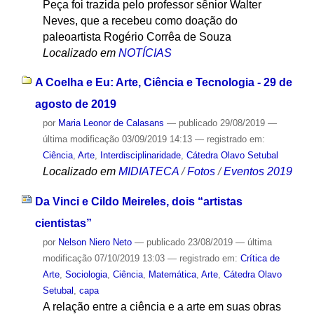
Peça foi trazida pelo professor sênior Walter
Neves, que a recebeu como doação do
paleoartista Rogério Corrêa de Souza
Localizado em
NOTÍCIAS
A Coelha e Eu: Arte, Ciência e Tecnologia - 29 de
agosto de 2019
por
Maria Leonor de Calasans
—
publicado
29/08/2019
—
última modificação
03/09/2019 14:13
— registrado em:
Ciência
,
Arte
,
Interdisciplinaridade
,
Cátedra Olavo Setubal
Localizado em
MIDIATECA
/
Fotos
/
Eventos 2019
Da Vinci e Cildo Meireles, dois “artistas
cientistas”
por
Nelson Niero Neto
—
publicado
23/08/2019
—
última
modificação
07/10/2019 13:03
— registrado em:
Crítica de
Arte
,
Sociologia
,
Ciência
,
Matemática
,
Arte
,
Cátedra Olavo
Setubal
,
capa
A relação entre a ciência e a arte em suas obras