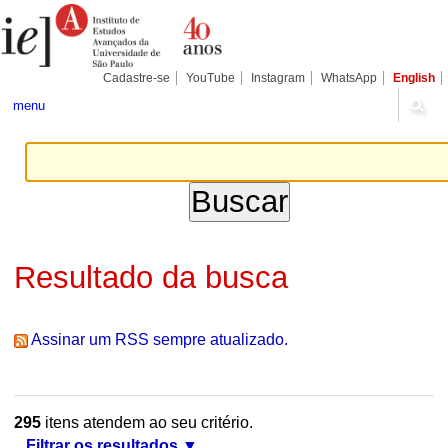
Ir
Ferramentas
Seções
para
Pessoais
o
conteúdo.
|
Cadastre-se
YouTube
Instagram
WhatsApp
English
Ir
para
menu
a
navegação
Resultado da busca
Assinar um RSS sempre atualizado.
295
itens atendem ao seu critério.
Filtrar os resultados