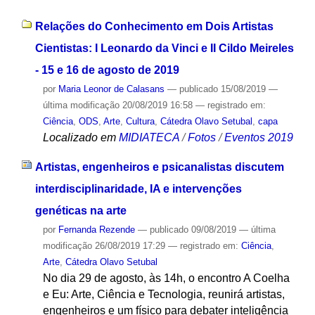
Relações do Conhecimento em Dois Artistas
Cientistas: I Leonardo da Vinci e II Cildo Meireles
- 15 e 16 de agosto de 2019
por
Maria Leonor de Calasans
—
publicado
15/08/2019
—
última modificação
20/08/2019 16:58
— registrado em:
Ciência
,
ODS
,
Arte
,
Cultura
,
Cátedra Olavo Setubal
,
capa
Localizado em
MIDIATECA
/
Fotos
/
Eventos 2019
Artistas, engenheiros e psicanalistas discutem
interdisciplinaridade, IA e intervenções
genéticas na arte
por
Fernanda Rezende
—
publicado
09/08/2019
—
última
modificação
26/08/2019 17:29
— registrado em:
Ciência
,
Arte
,
Cátedra Olavo Setubal
No dia 29 de agosto, às 14h, o encontro A Coelha
e Eu: Arte, Ciência e Tecnologia, reunirá artistas,
engenheiros e um físico para debater inteligência