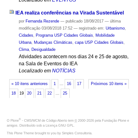
IEA realiza conferências na Virada Sustentável
por
Fernanda Rezende
—
publicado
18/08/2017
—
última
modificação
03/08/2018 17:52
— registrado em:
Urbanismo
,
Cidades
,
Programa USP Cidades Globais
,
Mobilidade
Urbana
,
Mudanças Climáticas
,
capa USP Cidades Globais
,
Clima
,
Desigualdade
Atividades acontecem nos dias 24 e 25 de agosto,
na Sala de Eventos do IEA
Localizado em
NOTÍCIAS
« 10 itens anteriores
1
…
16
17
Próximos 10 itens »
18
19
20
21
22
…
25
®
O
Plone
- CMS/WCM de Código Aberto
tem
©
2000-2026 pela
Fundação Plone
e
amigos. Distribuído sob a
Licença GNU GPL
.
This Plone Theme brought to you by
Simples Consultoria
.