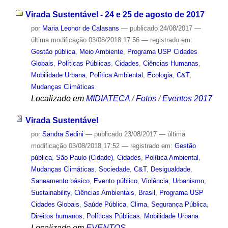
Virada Sustentável - 24 e 25 de agosto de 2017
por
Maria Leonor de Calasans
—
publicado
24/08/2017
—
última modificação
03/08/2018 17:56
— registrado em:
Gestão pública
,
Meio Ambiente
,
Programa USP Cidades
Globais
,
Políticas Públicas
,
Cidades
,
Ciências Humanas
,
Mobilidade Urbana
,
Política Ambiental
,
Ecologia
,
C&T
,
Mudanças Climáticas
Localizado em
MIDIATECA
/
Fotos
/
Eventos 2017
Virada Sustentável
por
Sandra Sedini
—
publicado
23/08/2017
—
última
modificação
03/08/2018 17:52
— registrado em:
Gestão
pública
,
São Paulo (Cidade)
,
Cidades
,
Política Ambiental
,
Mudanças Climáticas
,
Sociedade
,
C&T
,
Desigualdade
,
Saneamento básico
,
Evento público
,
Violência
,
Urbanismo
,
Sustainability
,
Ciências Ambientais
,
Brasil
,
Programa USP
Cidades Globais
,
Saúde Pública
,
Clima
,
Segurança Pública
,
Direitos humanos
,
Políticas Públicas
,
Mobilidade Urbana
Localizado em
EVENTOS