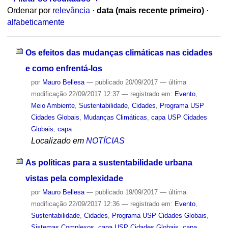
Ordenar por
relevância
·
data (mais recente primeiro)
·
alfabeticamente
Os efeitos das mudanças climáticas nas cidades
e como enfrentá-los
por
Mauro Bellesa
—
publicado
20/09/2017
—
última
modificação
22/09/2017 12:37
— registrado em:
Evento
,
Meio Ambiente
,
Sustentabilidade
,
Cidades
,
Programa USP
Cidades Globais
,
Mudanças Climáticas
,
capa USP Cidades
Globais
,
capa
Localizado em
NOTÍCIAS
As políticas para a sustentabilidade urbana
vistas pela complexidade
por
Mauro Bellesa
—
publicado
19/09/2017
—
última
modificação
22/09/2017 12:36
— registrado em:
Evento
,
Sustentabilidade
,
Cidades
,
Programa USP Cidades Globais
,
Sistemas Complexos
,
capa USP Cidades Globais
,
capa