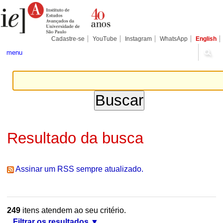
Ir
Ferramentas
Seções
para
Pessoais
o
conteúdo.
|
Cadastre-se
YouTube
Instagram
WhatsApp
English
Ir
para
menu
a
navegação
Resultado da busca
Assinar um RSS sempre atualizado.
249
itens atendem ao seu critério.
Filtrar os resultados