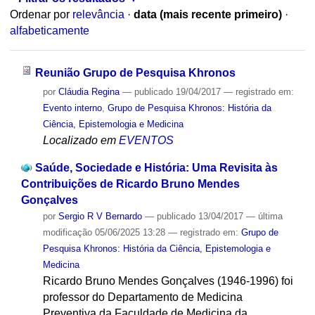
Ordenar por
relevância
·
data (mais recente primeiro)
·
alfabeticamente
Reunião Grupo de Pesquisa Khronos
por
Cláudia Regina
—
publicado
19/04/2017
— registrado em:
Evento interno
,
Grupo de Pesquisa Khronos: História da
Ciência, Epistemologia e Medicina
Localizado em
EVENTOS
Saúde, Sociedade e História: Uma Revisita às
Contribuições de Ricardo Bruno Mendes
Gonçalves
por
Sergio R V Bernardo
—
publicado
13/04/2017
—
última
modificação
05/06/2025 13:28
— registrado em:
Grupo de
Pesquisa Khronos: História da Ciência, Epistemologia e
Medicina
Ricardo Bruno Mendes Gonçalves (1946-1996) foi
professor do Departamento de Medicina
Preventiva da Faculdade de Medicina da