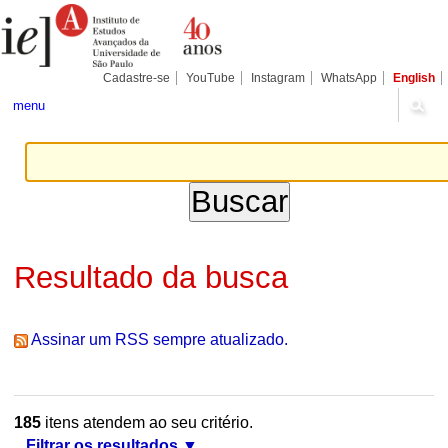
Ir
Ferramentas
Seções
para
Pessoais
o
conteúdo.
|
Cadastre-se
YouTube
Instagram
WhatsApp
English
Ir
para
menu
a
navegação
Resultado da busca
Assinar um RSS sempre atualizado.
185
itens atendem ao seu critério.
Filtrar os resultados