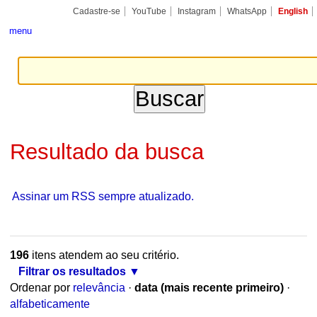
Ir
Ferramentas
Seções
Cadastre-se
YouTube
Instagram
WhatsApp
English
para
Pessoais
o
menu
conteúdo.
|
Ir
para
a
navegação
Resultado da busca
Assinar um RSS sempre atualizado.
196
itens atendem ao seu critério.
Filtrar os resultados
Ordenar por
relevância
·
data (mais recente primeiro)
·
alfabeticamente