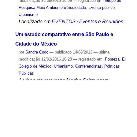
modificação
25/08/2015 10:09
— registrado em:
Grupo de
Pesquisa Meio Ambiente e Sociedade
,
Evento público
,
Urbanismo
Localizado em
EVENTOS
/
Eventos e Reuniões
Um estudo comparativo entre São Paulo e
Cidade do México
por
Sandra Codo
—
publicado
14/08/2012
—
última
modificação
12/02/2016 10:28
— registrado em:
Pobreza
,
El
Colegio de México
,
Urbanismo
,
Conferencistas
,
Políticas
Públicas
A urbanista mexicana Martha Schteingart,
proponente do estudo comparativo entre as duas
maiores metrópoles latino-americanas
Localizado em
NOTÍCIAS
São Paulo: a metrópole dos impasses
por
Flávia Dourado
—
publicado
13/05/2011
—
última
modificação
15/05/2019 09:25
— registrado em:
São Paulo
(Cidade)
,
Revista Estudos Avançados
,
Urbanismo
,
Meio