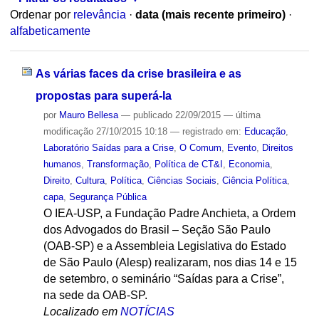
Ordenar por
relevância
·
data (mais recente primeiro)
·
alfabeticamente
As várias faces da crise brasileira e as
propostas para superá-la
por
Mauro Bellesa
—
publicado
22/09/2015
—
última
modificação
27/10/2015 10:18
— registrado em:
Educação
,
Laboratório Saídas para a Crise
,
O Comum
,
Evento
,
Direitos
humanos
,
Transformação
,
Política de CT&I
,
Economia
,
Direito
,
Cultura
,
Política
,
Ciências Sociais
,
Ciência Política
,
capa
,
Segurança Pública
O IEA-USP, a Fundação Padre Anchieta, a Ordem
dos Advogados do Brasil – Seção São Paulo
(OAB-SP) e a Assembleia Legislativa do Estado
de São Paulo (Alesp) realizaram, nos dias 14 e 15
de setembro, o seminário “Saídas para a Crise”,
na sede da OAB-SP.
Localizado em
NOTÍCIAS