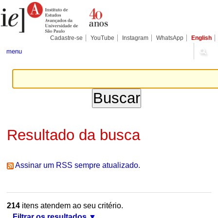
Ir
Ferramentas
Seções
para
Pessoais
o
conteúdo.
|
Cadastre-se
YouTube
Instagram
WhatsApp
English
Ir
para
menu
a
navegação
Resultado da busca
Assinar um RSS sempre atualizado.
214
itens atendem ao seu critério.
Filtrar os resultados