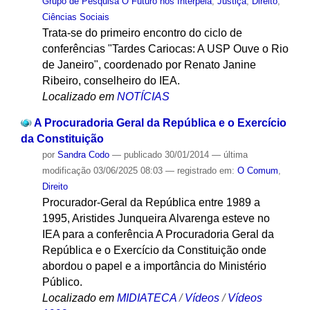
Grupo de Pesquisa O Futuro nos Interpela
,
Justiça
,
Direito
,
Ciências Sociais
Trata-se do primeiro encontro do ciclo de
conferências "Tardes Cariocas: A USP Ouve o Rio
de Janeiro", coordenado por Renato Janine
Ribeiro, conselheiro do IEA.
Localizado em
NOTÍCIAS
A Procuradoria Geral da República e o Exercício
da Constituição
por
Sandra Codo
—
publicado
30/01/2014
—
última
modificação
03/06/2025 08:03
— registrado em:
O Comum
,
Direito
Procurador-Geral da República entre 1989 a
1995, Aristides Junqueira Alvarenga esteve no
IEA para a conferência A Procuradoria Geral da
República e o Exercício da Constituição onde
abordou o papel e a importância do Ministério
Público.
Localizado em
MIDIATECA
/
Vídeos
/
Vídeos