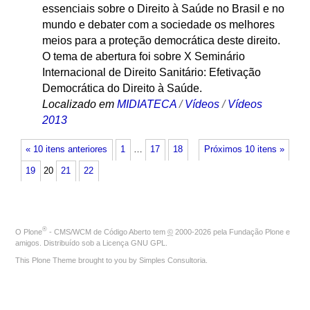
essenciais sobre o Direito à Saúde no Brasil e no
mundo e debater com a sociedade os melhores
meios para a proteção democrática deste direito.
O tema de abertura foi sobre X Seminário
Internacional de Direito Sanitário: Efetivação
Democrática do Direito à Saúde.
Localizado em
MIDIATECA
/
Vídeos
/
Vídeos
2013
« 10 itens anteriores
1
…
17
18
Próximos 10 itens »
19
20
21
22
®
O
Plone
- CMS/WCM de Código Aberto
tem
©
2000-2026 pela
Fundação Plone
e
amigos. Distribuído sob a
Licença GNU GPL
.
This Plone Theme brought to you by
Simples Consultoria
.