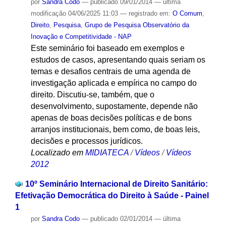
por
Sandra Codo
—
publicado
09/01/2014
—
última
modificação
04/06/2025 11:03
— registrado em:
O Comum
,
Direito
,
Pesquisa
,
Grupo de Pesquisa Observatório da
Inovação e Competitividade - NAP
Este seminário foi baseado em exemplos e
estudos de casos, apresentando quais seriam os
temas e desafios centrais de uma agenda de
investigação aplicada e empírica no campo do
direito. Discutiu-se, também, que o
desenvolvimento, supostamente, depende não
apenas de boas decisões políticas e de bons
arranjos institucionais, bem como, de boas leis,
decisões e processos jurídicos.
Localizado em
MIDIATECA
/
Vídeos
/
Vídeos
2012
10º Seminário Internacional de Direito Sanitário:
Efetivação Democrática do Direito à Saúde - Painel
1
por
Sandra Codo
—
publicado
02/01/2014
—
última